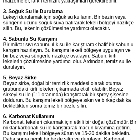
malzemeler, farklı temizlik yaklaşımları gerektirebilir.
3. Soğuk Su ile Durulama
Lekeyi durulamak için soğuk su kullanın. Bir bezin veya
süngerin ucunu soğuk suya batırarak lekeli bölgeyi nazikçe
silin. Bu, lekenin çözülmesine yardımcı olacaktır.
4. Sabunlu Su Karışımı
Bir miktar sıvı sabunu ılık su ile karıştırarak hafif bir sabunlu
karışım hazırlayın. Bu karışımı lekeli bölgeye uygulayın ve
bir bez veya süngerle nazikçe ovalayın. Sabun, kirli
lekelerin çözülmesine yardımcı olur. Ardından, temiz su ile
durulayın.
5. Beyaz Sirke
Beyaz sirke, doğal bir temizlik maddesi olarak oturma
grubundaki kirli lekeleri çıkarmada etkili olabilir. Beyaz
sirkeyi su ile (1:1 oranında) karıştırarak bir sprey şişesine
doldurun. Bu karışımı lekeli bölgeye sıkın ve birkaç dakika
beklettikten sonra temiz bir bezle silin.
6. Karbonat Kullanımı
Karbonat, lekeleri çıkarmak için etkili bir doğal çözümdür. Bir
miktar karbonatı su ile karıştırarak macun kıvamına getirin.
Bu karışımı lekeli bölgeye sürün ve 15-20 dakika bekletin.
Daha sonra nemli bir bezle silin ve durulayın. Karbonat,