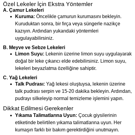
Özel Lekeler İçin Ekstra Yöntemler
A.
Çamur Lekeleri
Kuruma:
Öncelikle çamurun kurumasını bekleyin.
Kuruduktan sonra, bir fırça veya süngerle nazikçe
kazıyın. Ardından yukarıdaki yöntemleri
uygulayabilirsiniz.
B.
Meyve ve Sebze Lekeleri
Limon Suyu:
Lekenin üzerine limon suyu uygulayarak
doğal bir leke çıkarıcı elde edebilirsiniz. Limon suyu,
lekeleri beyazlatma özelliğine sahiptir.
C.
Yağ Lekeleri
Talk Pudrası:
Yağ lekesi oluştuysa, lekenin üzerine
talk pudrası serpin ve 15-20 dakika bekleyin. Ardından,
pudrayı silkeleyip normal temizleme işlemini yapın.
Dikkat Edilmesi Gerekenler
Yıkama Talimatlarına Uyun:
Çocuk giysilerinin
etiketinde belirtilen yıkama talimatlarına uyun. Her
kumaşın farklı bir bakım gerektirdiğini unutmayın.