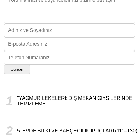
Gönder
1
"YAĞMUR LEKELERI: DIŞ MEKAN GIYSILERINDE
TEMIZLEME"
2
5. EVDE BITKI VE BAHÇECILIK İPUÇLARI (111–130)