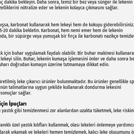
aç dakika bekleyin. Daha sonra, temiz bir bez veya sünger ile lekenin
elliklerini nötralize eder ve lekenin kolayca çıkmasını sağlar.
şsa, karbonat kullanarak hem lekeyi hem de kokuyu giderebilirsiniz.
 15-20 dakika bekletin. Karbonat, hem nemi emer hem de lekenin
a, bir süpürge veya yumuşak bir fırça ile karbonatı nazikçe temizle
 için buhar uygulamak faydalı olabilir. Bir buhar makinesi kullanar
lekeyi silin. Buhar, lekenin kumaşa işlemesini önler ve daha sonra be
 buharı doğrudan kumaşın üzerine tutmamaya dikkat edin.
retilmiş leke çıkarıcı ürünler bulunmaktadır. Bu ürünler genellikle s
nün talimatlarına uygun şekilde kullanarak dondurma lekesini
i sonuçlar sağlar.
çin İpuçları
 yastık gibi temizlenmesi zor alanlardan uzakta tüketmek, leke riskin
anıklı özel yastık kılıfları kullanmak, olası lekeleri önlemeye yardımcı 
li olarak yıkamak ve lekeleri hemen temizlemek, kalıcı leke oluşumunu ö