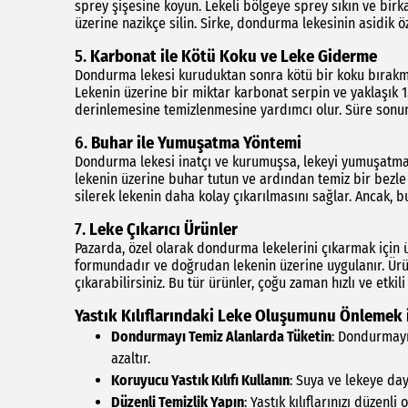
sprey şişesine koyun. Lekeli bölgeye sprey sıkın ve birk
üzerine nazikçe silin. Sirke, dondurma lekesinin asidik öz
5.
Karbonat ile Kötü Koku ve Leke Giderme
Dondurma lekesi kuruduktan sonra kötü bir koku bırakmı
Lekenin üzerine bir miktar karbonat serpin ve yaklaşık
derinlemesine temizlenmesine yardımcı olur. Süre sonund
6.
Buhar ile Yumuşatma Yöntemi
Dondurma lekesi inatçı ve kurumuşsa, lekeyi yumuşatmak
lekenin üzerine buhar tutun ve ardından temiz bir bezle 
silerek lekenin daha kolay çıkarılmasını sağlar. Ancak,
7.
Leke Çıkarıcı Ürünler
Pazarda, özel olarak dondurma lekelerini çıkarmak için ü
formundadır ve doğrudan lekenin üzerine uygulanır. Ürü
çıkarabilirsiniz. Bu tür ürünler, çoğu zaman hızlı ve etkil
Yastık Kılıflarındaki Leke Oluşumunu Önlemek i
Dondurmayı Temiz Alanlarda Tüketin
: Dondurmayı
azaltır.
Koruyucu Yastık Kılıfı Kullanın
: Suya ve lekeye day
Düzenli Temizlik Yapın
: Yastık kılıflarınızı düzen