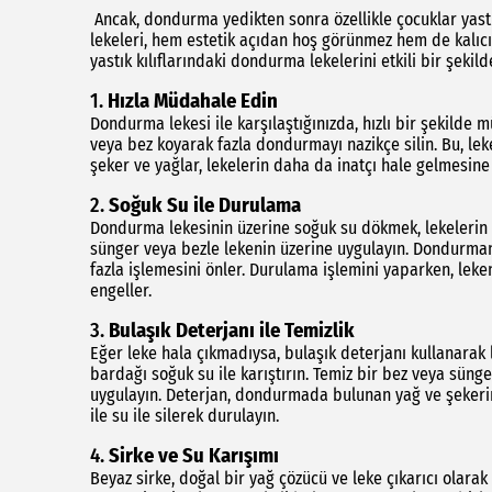
Ancak, dondurma yedikten sonra özellikle çocuklar yastı
lekeleri, hem estetik açıdan hoş görünmez hem de kalıcı h
yastık kılıflarındaki dondurma lekelerini etkili bir şeki
1.
Hızla Müdahale Edin
Dondurma lekesi ile karşılaştığınızda, hızlı bir şekilde 
veya bez koyarak fazla dondurmayı nazikçe silin. Bu, l
şeker ve yağlar, lekelerin daha da inatçı hale gelmesin
2.
Soğuk Su ile Durulama
Dondurma lekesinin üzerine soğuk su dökmek, lekelerin ç
sünger veya bezle lekenin üzerine uygulayın. Dondurman
fazla işlemesini önler. Durulama işlemini yaparken, leke
engeller.
3.
Bulaşık Deterjanı ile Temizlik
Eğer leke hala çıkmadıysa, bulaşık deterjanı kullanarak l
bardağı soğuk su ile karıştırın. Temiz bir bez veya sün
uygulayın. Deterjan, dondurmada bulunan yağ ve şekerin 
ile su ile silerek durulayın.
4.
Sirke ve Su Karışımı
Beyaz sirke, doğal bir yağ çözücü ve leke çıkarıcı olarak