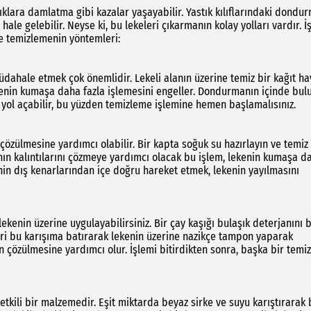
klara damlatma gibi kazalar yaşayabilir. Yastık kılıflarındaki dondu
ale gelebilir. Neyse ki, bu lekeleri çıkarmanın kolay yolları vardır. İ
lde temizlemenin yöntemleri:
müdahale etmek çok önemlidir. Lekeli alanın üzerine temiz bir kağıt ha
ekenin kumaşa daha fazla işlemesini engeller. Dondurmanın içinde bul
e yol açabilir, bu yüzden temizleme işlemine hemen başlamalısınız.
özülmesine yardımcı olabilir. Bir kapta soğuk su hazırlayın ve temiz 
ın kalıntılarını çözmeye yardımcı olacak bu işlem, lekenin kumaşa d
nin dış kenarlarından içe doğru hareket etmek, lekenin yayılmasını
ekenin üzerine uygulayabilirsiniz. Bir çay kaşığı bulaşık deterjanını b
geri bu karışıma batırarak lekenin üzerine nazikçe tampon yaparak
çözülmesine yardımcı olur. İşlemi bitirdikten sonra, başka bir temi
 etkili bir malzemedir. Eşit miktarda beyaz sirke ve suyu karıştırarak 