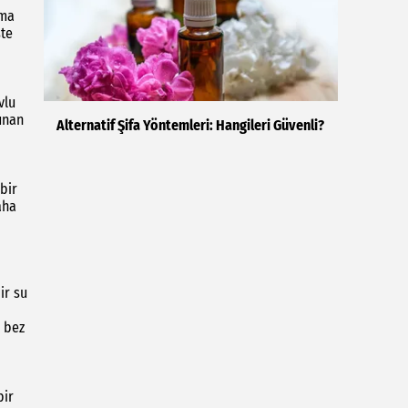
rma
şte
vlu
unan
Alternatif Şifa Yöntemleri: Hangileri Güvenli?
bir
aha
ir su
z bez
bir