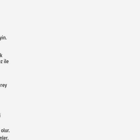
yin.
ak
z ile
prey
i
olur.
nler.