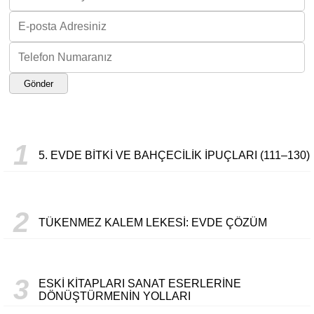
Gönder
1
5. EVDE BITKI VE BAHÇECILIK İPUÇLARI (111–130)
2
TÜKENMEZ KALEM LEKESI: EVDE ÇÖZÜM
3
ESKI KITAPLARI SANAT ESERLERINE
DÖNÜŞTÜRMENIN YOLLARI