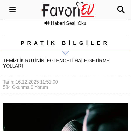
Haberi Sesli Oku
PRATİK BİLGİLER
TEMIZLIK RUTININI EGLENCELI HALE GETIRME
YOLLARI
Tarih: 16.12.2025 11:51:00
584 Okunma
0 Yorum