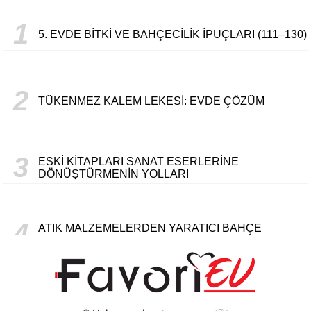
1
5. EVDE BITKI VE BAHÇECILIK İPUÇLARI (111–130)
2
TÜKENMEZ KALEM LEKESI: EVDE ÇÖZÜM
3
ESKI KITAPLARI SANAT ESERLERINE
DÖNÜŞTÜRMENIN YOLLARI
4
ATIK MALZEMELERDEN YARATICI BAHÇE
DEKORASYONLARI TASARLAMA
5
KOLAY GERI DÖNÜŞÜM PROJELERIYLE EVINIZI
YENILEME