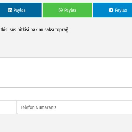
Paylas
Paylas
Paylas
itkisi
süs bitkisi bakımı
saksı toprağı