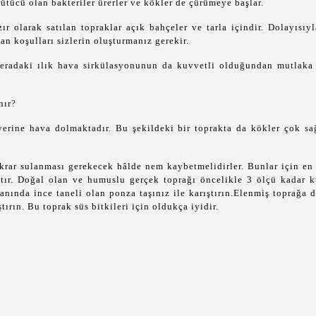
rütücü olan bakteriler ürerler ve kökler de çürümeye başlar.
ır olarak satılan topraklar açık bahçeler ve tarla içindir. Dolayısıy
lan koşulları sizlerin oluşturmanız gerekir.
 seradaki ılık hava sirkülasyonunun da kuvvetli olduğundan mutlaka
nır?
erine hava dolmaktadır. Bu şekildeki bir toprakta da kökler çok sağ
ekrar sulanması gerekecek hâlde nem kaybetmelidirler. Bunlar için en 
tır. Doğal olan ve humuslu gerçek toprağı öncelikle 3 ölçü kadar k
anında ince taneli olan ponza taşınız ile karıştırın.Elenmiş toprağa 
ırın. Bu toprak süs bitkileri için oldukça iyidir.