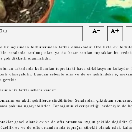
 Oku
ellik açısından birbirlerinden farklı olmaktadır. Özellikle ev bitkil
likle seralarda satılmış olan ya da hazır satılan topraklar bu evdek
da çok dikkatli olunmalıdır.
bulunan saksılarda kullanılan topraktaki hava sirkülasyonu kolaydır. 
erli olmayabilir. Bundan sebeple ofis ve de ev şeklindeki iç mekan
ı gerekir.
sinin iki farklı sebebi vardır:
onlarını en aktif şekillerde sürdürürler. Seralardan çıktıktan sonrasın
ması şokuna uğrayabilirler. Toprağının elverişsizliği nedeniyle de kö
opraklar genel olarak ev ve de ofis ortamına uygun şekilde değildir. 
n özellik ev ve de ofis ortamlarında toprağın sürekli olarak ıslak kal