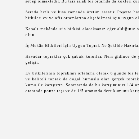
sebep olmaktadır. Bu tarz ıslak bir ortamda da kökleri çü
Serada hızlı ve kısa zamanda üretim esastır. Poşette haz
bitkileri ev ve ofis ortamlarına alışabilmesi için uygun o
Kapalı mekânda süs bitkisi alacaksanız eğer aldığınız
olun.
İç Mekân Bitkileri İçin Uygun Toprak Ne Şekilde Hazırla
Havadar topraklar çok çabuk kururlar. Nem gidince de y
gelişir.
Ev bitkilerinin toprakları ortalama olarak 6 günde bir t
ve kaliteli toprak da doğal humuslu olan gerçek toprak
kumu ile karıştırın. Sonrasında da bu karışımınızı 1/4 or
oranında ponza taşı ve de 1/5 oranında dere kumunu karışt