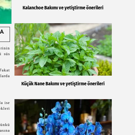
Kalanchoe Bakımı ve yetiştirme önerileri
erinin
i süs
Fakat
larda
Küçük Nane Bakımı ve yetiştirme önerileri
da ise
kleri
Çünkü
masına