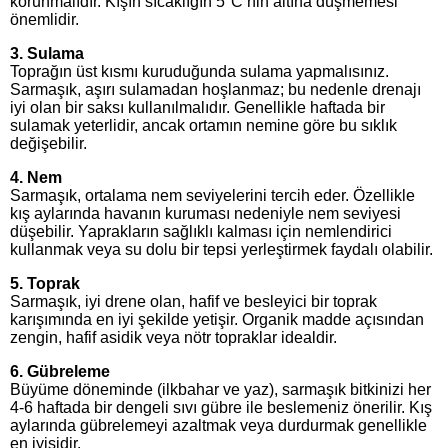
korunmalıdır. Kışın sıcaklığın 5°C’nin altına düşmemesi
önemlidir.
3. Sulama
Toprağın üst kısmı kuruduğunda sulama yapmalısınız.
Sarmaşık, aşırı sulamadan hoşlanmaz; bu nedenle drenajı
iyi olan bir saksı kullanılmalıdır. Genellikle haftada bir
sulamak yeterlidir, ancak ortamın nemine göre bu sıklık
değişebilir.
4. Nem
Sarmaşık, ortalama nem seviyelerini tercih eder. Özellikle
kış aylarında havanın kuruması nedeniyle nem seviyesi
düşebilir. Yaprakların sağlıklı kalması için nemlendirici
kullanmak veya su dolu bir tepsi yerleştirmek faydalı olabilir.
5. Toprak
Sarmaşık, iyi drene olan, hafif ve besleyici bir toprak
karışımında en iyi şekilde yetişir. Organik madde açısından
zengin, hafif asidik veya nötr topraklar idealdir.
6. Gübreleme
Büyüme döneminde (ilkbahar ve yaz), sarmaşık bitkinizi her
4-6 haftada bir dengeli sıvı gübre ile beslemeniz önerilir. Kış
aylarında gübrelemeyi azaltmak veya durdurmak genellikle
en iyisidir.