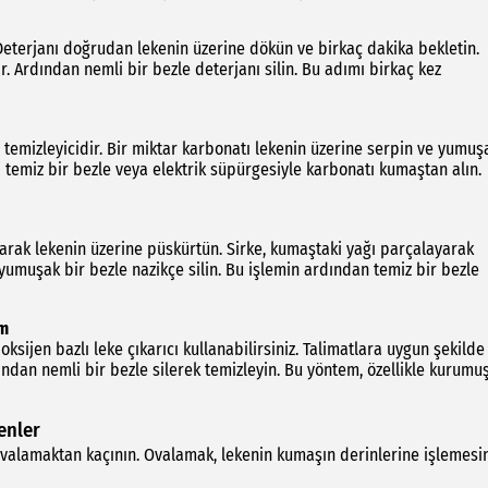
r. Deterjanı doğrudan lekenin üzerine dökün ve birkaç dakika bekletin.
. Ardından nemli bir bezle deterjanı silin. Bu adımı birkaç kez
 temizleyicidir. Bir miktar karbonatı lekenin üzerine serpin ve yumuş
ra temiz bir bezle veya elektrik süpürgesiyle karbonatı kumaştan alın.
yarak lekenin üzerine püskürtün. Sirke, kumaştaki yağı parçalayarak
yumuşak bir bezle nazikçe silin. Bu işlemin ardından temiz bir bezle
üm
sijen bazlı leke çıkarıcı kullanabilirsiniz. Talimatlara uygun şekilde
ından nemli bir bezle silerek temizleyin. Bu yöntem, özellikle kurumu
enler
a ovalamaktan kaçının. Ovalamak, lekenin kumaşın derinlerine işlemesi