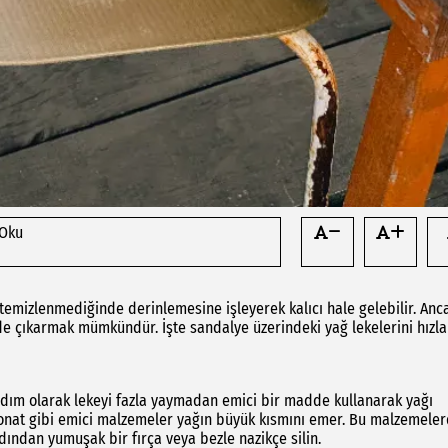
 Oku
 temizlenmediğinde derinlemesine işleyerek kalıcı hale gelebilir. Anc
ilde çıkarmak mümkündür. İşte sandalye üzerindeki yağ lekelerini hızla
 adım olarak lekeyi fazla yaymadan emici bir madde kullanarak yağı
bonat gibi emici malzemeler yağın büyük kısmını emer. Bu malzemele
rdından yumuşak bir fırça veya bezle nazikçe silin.