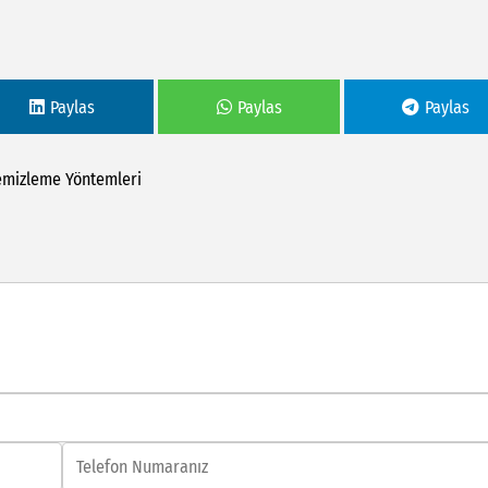
Paylas
Paylas
Paylas
emizleme
Yöntemleri