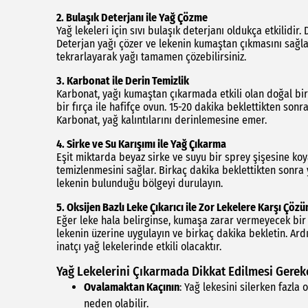
2.
Bulaşık Deterjanı ile Yağ Çözme
Yağ lekeleri için sıvı bulaşık deterjanı oldukça etkilidi
Deterjan yağı çözer ve lekenin kumaştan çıkmasını sağlar
tekrarlayarak yağı tamamen çözebilirsiniz.
3.
Karbonat ile Derin Temizlik
Karbonat, yağı kumaştan çıkarmada etkili olan doğal bir
bir fırça ile hafifçe ovun. 15-20 dakika beklettikten son
Karbonat, yağ kalıntılarını derinlemesine emer.
4.
Sirke ve Su Karışımı ile Yağ Çıkarma
Eşit miktarda beyaz sirke ve suyu bir sprey şişesine ko
temizlenmesini sağlar. Birkaç dakika beklettikten sonra 
lekenin bulunduğu bölgeyi durulayın.
5.
Oksijen Bazlı Leke Çıkarıcı ile Zor Lekelere Karşı Çöz
Eğer leke hala belirginse, kumaşa zarar vermeyecek bir ok
lekenin üzerine uygulayın ve birkaç dakika bekletin. Ard
inatçı yağ lekelerinde etkili olacaktır.
Yağ Lekelerini Çıkarmada Dikkat Edilmesi Gerek
Ovalamaktan Kaçının
: Yağ lekesini silerken fazl
neden olabilir.