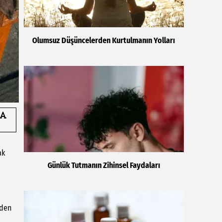
Olumsuz Düşüncelerden Kurtulmanın Yolları
ak
Günlük Tutmanın Zihinsel Faydaları
rden