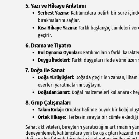
5. Yazı ve Hikaye Anlatımı
Serbest Yazma:
Katılımcılara belirli bir süre için
bırakmalarını sağlar.
Kısa Hikaye Yazma:
Farklı başlangıç cümleleri ver
geçirir.
6. Drama ve Tiyatro
Rol Oynama Oyunları:
Katılımcıların farklı karakt
Duygu İfadeleri:
Farklı duyguları ifade etme üzerin
7. Doğa ile Sanat
Doğa Yürüyüşleri:
Doğada geçirilen zaman, ilham k
eserleri yaratmalarını sağlayın.
Doğadan Sanat:
Doğal malzemeleri kullanarak heyk
8. Grup Çalışmaları
Takım Kolajı:
Gruplar halinde büyük bir kolaj oluştur
Ortak Hikaye:
Herkesin sırayla bir cümle eklediği 
Sanat aktiviteleri, bireylerin yaratıcılığını artırmanın yan
deneyimlemek, katılımcılara yeni bakış açıları kazandırı
doğasını keşfetmek, bireylerin içsel potansiyellerini ort