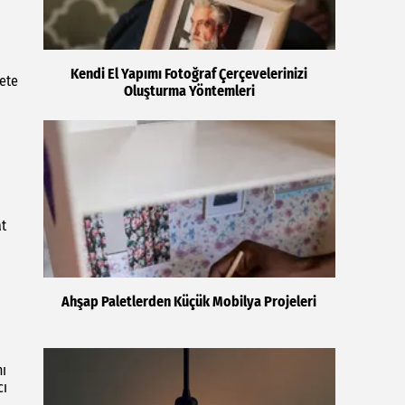
Kendi El Yapımı Fotoğraf Çerçevelerinizi
kete
Oluşturma Yöntemleri
at
Ahşap Paletlerden Küçük Mobilya Projeleri
nı
cı