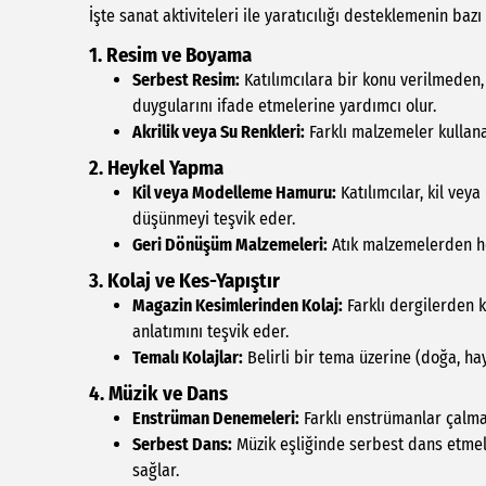
İşte sanat aktiviteleri ile yaratıcılığı desteklemenin bazı 
1. Resim ve Boyama
Serbest Resim:
Katılımcılara bir konu verilmeden, 
duygularını ifade etmelerine yardımcı olur.
Akrilik veya Su Renkleri:
Farklı malzemeler kullana
2. Heykel Yapma
Kil veya Modelleme Hamuru:
Katılımcılar, kil vey
düşünmeyi teşvik eder.
Geri Dönüşüm Malzemeleri:
Atık malzemelerden heyk
3. Kolaj ve Kes-Yapıştır
Magazin Kesimlerinden Kolaj:
Farklı dergilerden k
anlatımını teşvik eder.
Temalı Kolajlar:
Belirli bir tema üzerine (doğa, hay
4. Müzik ve Dans
Enstrüman Denemeleri:
Farklı enstrümanlar çalmal
Serbest Dans:
Müzik eşliğinde serbest dans etmeler
sağlar.