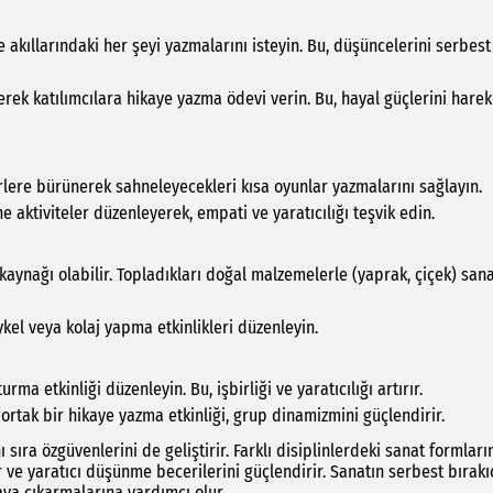
de akıllarındaki her şeyi yazmalarını isteyin. Bu, düşüncelerini serbest
erek katılımcılara hikaye yazma ödevi verin. Bu, hayal güçlerini hare
erlere bürünerek sahneleyecekleri kısa oyunlar yazmalarını sağlayın.
e aktiviteler düzenleyerek, empati ve yaratıcılığı teşvik edin.
aynağı olabilir. Topladıkları doğal malzemelerle (yaprak, çiçek) san
el veya kolaj yapma etkinlikleri düzenleyin.
ma etkinliği düzenleyin. Bu, işbirliği ve yaratıcılığı artırır.
ortak bir hikaye yazma etkinliği, grup dinamizmini güçlendirir.
ı sıra özgüvenlerini de geliştirir. Farklı disiplinlerdeki sanat formları
r ve yaratıcı düşünme becerilerini güçlendirir. Sanatın serbest bırakı
aya çıkarmalarına yardımcı olur.