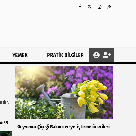
YEMEK
PRATİK BİLGİLER
ilir.
4:39
Geyvenur Çiçeği Bakımı ve yetiştirme önerileri