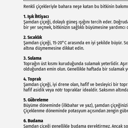
Renkli çiçekleriyle bahara neşe katan bu bitkinin bakımı
1. Işık İhtiyacı
Şamdan çiçeği, dolaylı güneş ışığını tercih eder. Doğrud
bir yer seçmek, bitkinizin sağlıklı büyümesine yardımcı o
2. Sıcaklık
Şamdan çiçeği, 15-20°C arasında en iyi şekilde büyür. So
altına düşmemesine dikkat edin.
3. Sulama
Toprağın üst kısmı kuruduğunda sulamak yeterlidir. Aşır
olduğundan emin olun. Genellikle haftada bir sulamak ye
4. Toprak
Şamdan çiçeği, iyi drene olan, hafif ve besleyici bir top
hafif asidik veya nötr topraklar idealdir. Saksının altı
5. Gübreleme
Büyüme döneminde (ilkbahar ve yaz), şamdan çiçeğinizi h
Çiçeklenme döneminde potasyum açısından zengin gübre ku
6. Budama
Şamdan çiçeği genellikle budama gerektirmez. Ancak solm