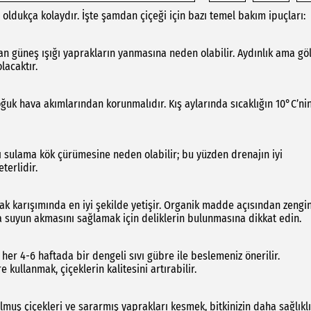
 oldukça kolaydır. İşte şamdan çiçeği için bazı temel bakım ipuçları:
an güneş ışığı yaprakların yanmasına neden olabilir. Aydınlık ama göl
lacaktır.
ğuk hava akımlarından korunmalıdır. Kış aylarında sıcaklığın 10°C’ni
ı sulama kök çürümesine neden olabilir; bu yüzden drenajın iyi
terlidir.
rak karışımında en iyi şekilde yetişir. Organik madde açısından zengin
nda suyun akmasını sağlamak için deliklerin bulunmasına dikkat edin.
er 4-6 haftada bir dengeli sıvı gübre ile beslemeniz önerilir.
llanmak, çiçeklerin kalitesini artırabilir.
uş çiçekleri ve sararmış yaprakları kesmek, bitkinizin daha sağlıklı