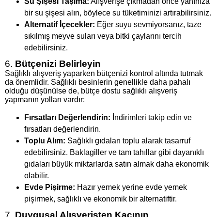
Su Şişesi Taşıma:
Alışverişe çıkmadan önce yanınıza
bir su şişesi alın, böylece su tüketiminizi artırabilirsiniz.
Alternatif İçecekler:
Eğer suyu sevmiyorsanız, taze
sıkılmış meyve suları veya bitki çaylarını tercih
edebilirsiniz.
6.
Bütçenizi Belirleyin
Sağlıklı alışveriş yaparken bütçenizi kontrol altında tutmak
da önemlidir. Sağlıklı besinlerin genellikle daha pahalı
olduğu düşünülse de, bütçe dostu sağlıklı alışveriş
yapmanın yolları vardır:
Fırsatları Değerlendirin:
İndirimleri takip edin ve
fırsatları değerlendirin.
Toplu Alım:
Sağlıklı gıdaları toplu alarak tasarruf
edebilirsiniz. Baklagiller ve tam tahıllar gibi dayanıklı
gıdaları büyük miktarlarda satın almak daha ekonomik
olabilir.
Evde Pişirme:
Hazır yemek yerine evde yemek
pişirmek, sağlıklı ve ekonomik bir alternatiftir.
7.
Duygusal Alışverişten Kaçının