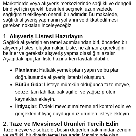
Marketlerde veya alışveriş merkezlerinde sağlıklı ve dengeli
bir diyet için gerekli besinleri seçmek, uzun vadede
sağlığımızı etkileyen önemli bir adımdır. Bu makalede,
sağlıklı alışveriş yapmanın yollarını ve dikkat edilmesi
gereken noktaları inceleyeceğiz.
1.
Alışveriş Listesi Hazırlayın
Sağlıklı alışverişin en temel adımlarından biri, önceden bir
alışveriş listesi oluşturmaktır. Liste, ne almanız gerektiğini
belirler ve gereksiz alışveriş yapma olasılığını azaltır.
Aşağıdaki ipuçları liste hazırlarken faydalı olabilir:
Planlama:
Haftalık yemek planı yapın ve bu plan
doğrultusunda alışveriş listenizi oluşturun.
Bütün Gıda:
Listeye mümkün olduğunca taze meyve,
sebze, tam tahıllar, baklagiller ve yağsız protein
kaynakları ekleyin.
İhtiyaçlar:
Evdeki mevcut malzemeleri kontrol edin ve
gerçekten ihtiyaç duyduğunuz ürünleri listeye ekleyin.
2.
Taze ve Mevsimsel Ürünleri Tercih Edin
Taze meyve ve sebzeler, besin değerleri bakımından zengin
ve sağlıklı bir diyetin temel taşlarıdır. Mevsiminde olan