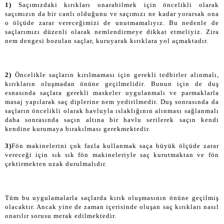
1)
Saçımızdaki kırıkları onarabilmek için öncelikli olarak
saçımızın da bir canlı olduğunu ve saçımızı ne kadar yorarsak ona
o ölçüde zarar vereceğimizi de unutmamalıyız. Bu nedenle de
saçlarımızı düzenli olarak nemlendirmeye dikkat etmeliyiz. Zira
nem dengesi bozulan saçlar, kuruyarak kırıklara yol açmaktadır.
2)
Öncelikle saçların kırılmaması için gerekli tedbirler alınmalı,
kırıkların oluşmadan önüne geçilmelidir. Bunun için de duş
esnasında saçlara gerekli maskeler uygulanmalı ve parmaklarla
masaj yapılarak saç diplerine nem yedirilmedir. Duş sonrasında da
saçların öncelikli olarak havluyla ıslaklığının alınması sağlanmalı
daha sonrasında saçın altına bir havlu serilerek saçın kendi
kendine kurumaya bırakılması gerekmektedir.
3)
Fön makinelerini çok fazla kullanmak saça büyük ölçüde zarar
vereceği için sık sık fön makineleriyle saç kurutmaktan ve fön
çektirmekten uzak durulmalıdır.
Tüm bu uygulamalarla saçlarda kırık oluşmasının önüne geçilmiş
olacaktır. Ancak yine de zaman içerisinde oluşan saç kırıkları nasıl
onarılır sorusu merak edilmektedir.