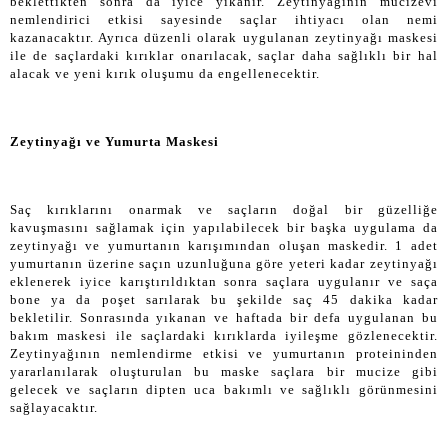
beklettikten sonra da iyice yıkanır. Zeytinyağının mucizevi
nemlendirici etkisi sayesinde saçlar ihtiyacı olan nemi
kazanacaktır. Ayrıca düzenli olarak uygulanan zeytinyağı maskesi
ile de saçlardaki kırıklar onarılacak, saçlar daha sağlıklı bir hal
alacak ve yeni kırık oluşumu da engellenecektir.
Zeytinyağı ve Yumurta Maskesi
Saç kırıklarını onarmak ve saçların doğal bir güzelliğe
kavuşmasını sağlamak için yapılabilecek bir başka uygulama da
zeytinyağı ve yumurtanın karışımından oluşan maskedir. 1 adet
yumurtanın üzerine saçın uzunluğuna göre yeteri kadar zeytinyağı
eklenerek iyice karıştırıldıktan sonra saçlara uygulanır ve saça
bone ya da poşet sarılarak bu şekilde saç 45 dakika kadar
bekletilir. Sonrasında yıkanan ve haftada bir defa uygulanan bu
bakım maskesi ile saçlardaki kırıklarda iyileşme gözlenecektir.
Zeytinyağının nemlendirme etkisi ve yumurtanın proteininden
yararlanılarak oluşturulan bu maske saçlara bir mucize gibi
gelecek ve saçların dipten uca bakımlı ve sağlıklı görünmesini
sağlayacaktır.