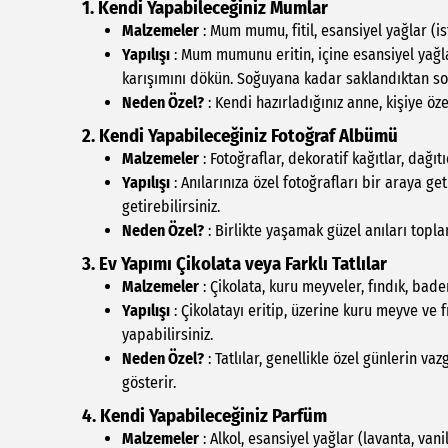
1. Kendi Yapabileceğiniz Mumlar
Malzemeler
: Mum mumu, fitil, esansiyel yağlar (is
Yapılışı
: Mum mumunu eritin, içine esansiyel yağl
karışımını dökün. Soğuyana kadar saklandıktan so
Neden Özel?
: Kendi hazırladığınız anne, kişiye öze
2. Kendi Yapabileceğiniz Fotoğraf Albümü
Malzemeler
: Fotoğraflar, dekoratif kağıtlar, dağıtıc
Yapılışı
: Anılarınıza özel fotoğrafları bir araya get
getirebilirsiniz.
Neden Özel?
: Birlikte yaşamak güzel anıları topla
3. Ev Yapımı Çikolata veya Farklı Tatlılar
Malzemeler
: Çikolata, kuru meyveler, fındık, bad
Yapılışı
: Çikolatayı eritip, üzerine kuru meyve ve 
yapabilirsiniz.
Neden Özel?
: Tatlılar, genellikle özel günlerin va
gösterir.
4. Kendi Yapabileceğiniz Parfüm
Malzemeler
: Alkol, esansiyel yağlar (lavanta, vanil