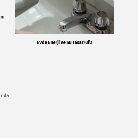
mum
Evde Enerji ve Su Tasarrufu
ar da