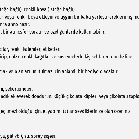
teğe bağlı), renkli boya (isteğe bağlı).
ar veya renkli boya ekleyin ve uygun bir kaba yerleştirerek erimiş 
nra anne hazır.
l bir atmosfer yaratır ve özel günlerde kullanılabilir.
ılar, renkli kalemler, etiketler.
irip, onları renkli kağıtlar ve süslemelerle kişisel bir albüm haline
mak ve o anları unutulmaz için anlamlı bir hediye olacaktır.
em, şekerlemeler.
fındık ekleyerek dondurun. Küçük çikolata küpleri veya çikolatalı topl
zgeçilmezi olduğu için, el yapımı tatlar sevdiklerinize olan özeninizi
ya, gül vb.), su, sprey şişesi.