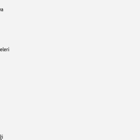
ya
eleri
ği