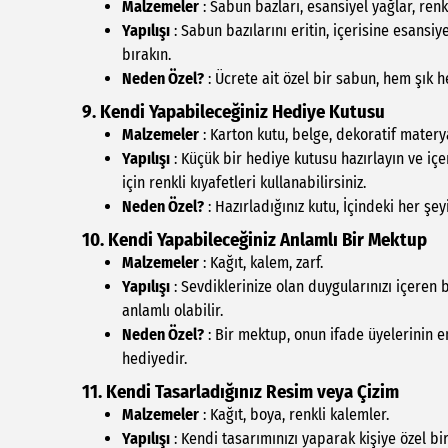
Malzemeler
: Sabun bazları, esansiyel yağlar, renk
Yapılışı
: Sabun bazılarını eritin, içerisine esansi
bırakın.
Neden Özel?
: Ücrete ait özel bir sabun, hem şık h
9. Kendi Yapabileceğiniz Hediye Kutusu
Malzemeler
: Karton kutu, belge, dekoratif materya
Yapılışı
: Küçük bir hediye kutusu hazırlayın ve içer
için renkli kıyafetleri kullanabilirsiniz.
Neden Özel?
: Hazırladığınız kutu, İçindeki her şey
10. Kendi Yapabileceğiniz Anlamlı Bir Mektup
Malzemeler
: Kağıt, kalem, zarf.
Yapılışı
: Sevdiklerinize olan duygularınızı içere
anlamlı olabilir.
Neden Özel?
: Bir mektup, onun ifade üyelerinin e
hediyedir.
11. Kendi Tasarladığınız Resim veya Çizim
Malzemeler
: Kağıt, boya, renkli kalemler.
Yapılışı
: Kendi tasarımınızı yaparak kişiye özel bir