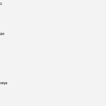
z.
lan
 veya