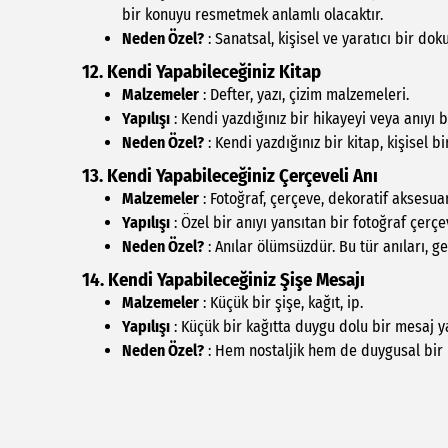
bir konuyu resmetmek anlamlı olacaktır.
Neden Özel?
: Sanatsal, kişisel ve yaratıcı bir do
12. Kendi Yapabileceğiniz Kitap
Malzemeler
: Defter, yazı, çizim malzemeleri.
Yapılışı
: Kendi yazdığınız bir hikayeyi veya anıyı bi
Neden Özel?
: Kendi yazdığınız bir kitap, kişisel 
13. Kendi Yapabileceğiniz Çerçeveli Anı
Malzemeler
: Fotoğraf, çerçeve, dekoratif aksesuar
Yapılışı
: Özel bir anıyı yansıtan bir fotoğraf çerçev
Neden Özel?
: Anılar ölümsüzdür. Bu tür anıları, g
14. Kendi Yapabileceğiniz Şişe Mesajı
Malzemeler
: Küçük bir şişe, kağıt, ip.
Yapılışı
: Küçük bir kağıtta duygu dolu bir mesaj y
Neden Özel?
: Hem nostaljik hem de duygusal bir h