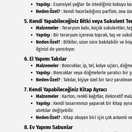
Yapılışı
: Esansiyel yağlar ile istediğiniz kokuyu kar
Neden Özel?
: Kendi hazırladığınız parfüm, ona özel
5. Kendi Yapabileceğiniz Bitki veya Sukulent Te
Malzemeler
: Teraryum kabı, küçük sukulentler, taş
Yapılışı
: Bir teraryum içerena toprak, taş ve sukul
Neden Özel?
: Bitkiler, uzun süre bakılabilir ve 
ilginizi de yansıtıyor.
6. El Yapımı Takılar
Malzemeler
: Boncuklar, ip, tel, kolye uçları, düğme
Yapılışı
: Boncuklar veya düğmelerle yaratıcı bir şe
Neden Özel?
: Takılar, kişiye özel bir tarz yaratm
7. Kendi Yapabileceğiniz Kitap Ayracı
Malzemeler
: Karton, renkli kağıtlar, dekoratif mal
Yapılışı
: Kendi tasarımınızı yaparak bir kitap ayra
alıntılar değişebilir.
Neden Özel?
: Kitap okuyan biri için çok anlamlı ve
8. Ev Yapımı Sabunlar