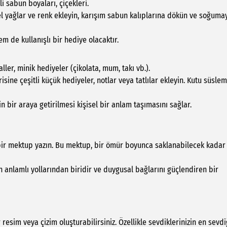
li sabun boyaları, çiçekleri.
yel yağlar ve renk ekleyin, karışım sabun kalıplarına dökün ve soğuma
em de kullanışlı bir hediye olacaktır.
ller, minik hediyeler (çikolata, mum, takı vb.).
isine çeşitli küçük hediyeler, notlar veya tatlılar ekleyin. Kutu süslem
in bir araya getirilmesi kişisel bir anlam taşımasını sağlar.
n bir mektup yazın. Bu mektup, bir ömür boyunca saklanabilecek kadar
n anlamlı yollarından biridir ve duygusal bağlarını güçlendiren bir
 resim veya çizim oluşturabilirsiniz. Özellikle sevdiklerinizin en sevdi