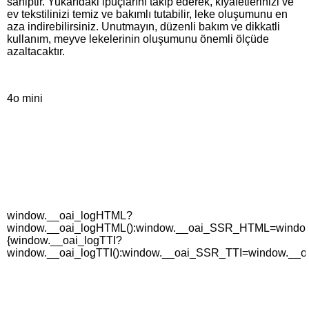
sahiptir. Yukarıdaki ipuçlarını takip ederek, kıyafetlerinizi ve
ev tekstilinizi temiz ve bakımlı tutabilir, leke oluşumunu en
aza indirebilirsiniz. Unutmayın, düzenli bakım ve dikkatli
kullanım, meyve lekelerinin oluşumunu önemli ölçüde
azaltacaktır.
4o mini
window.__oai_logHTML?
window.__oai_logHTML():window.__oai_SSR_HTML=window._
{window.__oai_logTTI?
window.__oai_logTTI():window.__oai_SSR_TTI=window.__oa