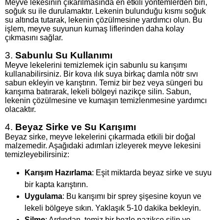
Meyve lekesinin çıkarılmasında en etkili yöntemlerden biri,
soğuk su ile durulamaktır. Lekenin bulunduğu kısmı soğuk
su altında tutarak, lekenin çözülmesine yardımcı olun. Bu
işlem, meyve suyunun kumaş liflerinden daha kolay
çıkmasını sağlar.
3.
Sabunlu Su Kullanımı
Meyve lekelerini temizlemek için sabunlu su karışımı
kullanabilirsiniz. Bir kova ılık suya birkaç damla nötr sıvı
sabun ekleyin ve karıştırın. Temiz bir bez veya süngeri bu
karışıma batırarak, lekeli bölgeyi nazikçe silin. Sabun,
lekenin çözülmesine ve kumaşın temizlenmesine yardımcı
olacaktır.
4.
Beyaz Sirke ve Su Karışımı
Beyaz sirke, meyve lekelerini çıkarmada etkili bir doğal
malzemedir. Aşağıdaki adımları izleyerek meyve lekesini
temizleyebilirsiniz:
Karışım Hazırlama
: Eşit miktarda beyaz sirke ve suyu
bir kapta karıştırın.
Uygulama
: Bu karışımı bir sprey şişesine koyun ve
lekeli bölgeye sıkın. Yaklaşık 5-10 dakika bekleyin.
Silme
: Ardından, temiz bir bezle nazikçe silin ve