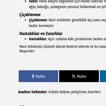
Saksı:
Hava akışını sağlamak için delikli saksılar t
ağaç kabuğu, sphagnum yosunu) kullanmak en iyis
Çiçeklenme
Çiçeklenme:
Mavi orkideler genellikle kış sonu ve
kadar kesmeyin.
Hastalıklar ve Zararlılar
Hastalıklar:
Aşırı sulama kök çürümesine neden ola
Mavi orkidenizi düzenli olarak kontrol ederek ve bu bakım
Başarılar!
Paylas
Paylas
Anahtar Kelimeler:
Orkide
Bakımı
yetiştirme
önerileri