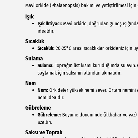
Mavi orkide (Phalaenopsis) bakımı ve yetiştirilmesi için
Işık
Işık İhtiyacı:
Mavi orkide, doğrudan güneş ışığından u
idealdir.
Sıcaklık
Sıcaklık:
20-25°C arası sıcaklıklar orkideniz için u
Sulama
Sulama:
Toprağın üst kısmı kuruduğunda sulayın. Ge
sağlamak için saksının altından akmalıdır.
Nem
Nem:
Orkideler yüksek nemi sever. Ortam nemini ar
nem idealdir.
Gübreleme
Gübreleme:
Büyüme döneminde (ilkbahar ve yaz) he
azaltın.
Saksı ve Toprak