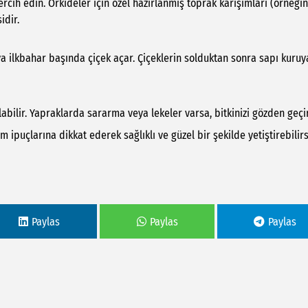
ercih edin. Orkideler için özel hazırlanmış toprak karışımları (örneğin
idir.
ya ilkbahar başında çiçek açar. Çiçeklerin solduktan sonra sapı kuru
bilir. Yapraklarda sararma veya lekeler varsa, bitkinizi gözden geçir
 ipuçlarına dikkat ederek sağlıklı ve güzel bir şekilde yetiştirebilirs
Paylas
Paylas
Paylas