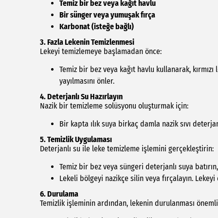
Temiz bir bez veya kağıt havlu
Bir sünger veya yumuşak fırça
Karbonat (isteğe bağlı)
3.
Fazla Lekenin Temizlenmesi
Lekeyi temizlemeye başlamadan önce:
Temiz bir bez veya kağıt havlu kullanarak, kırmızı 
yayılmasını önler.
4.
Deterjanlı Su Hazırlayın
Nazik bir temizleme solüsyonu oluşturmak için:
Bir kapta ılık suya birkaç damla nazik sıvı deterja
5.
Temizlik Uygulaması
Deterjanlı su ile leke temizleme işlemini gerçekleştirin:
Temiz bir bez veya süngeri deterjanlı suya batırın,
Lekeli bölgeyi nazikçe silin veya fırçalayın. Lekey
6.
Durulama
Temizlik işleminin ardından, lekenin durulanması önemli