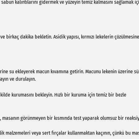
u, sabun kalıntılarını gidermek ve yüzeyin temiz kalmasını sağlamak iç
ve birkaç dakika bekletin. Asidik yapısı, kırmızı lekelerin çözülmesin
erine su ekleyerek macun kıvamına getirin. Macunu lekenin üzerine s
ayın ve durulayın.
kilde kurumasını bekleyin. Hızlı bir kuruma için temiz bir bezle
e, masanın görünmeyen bir kısmında test yaparak olumsuz bir reaksi
izlik malzemeleri veya sert fırçalar kullanmaktan kaçının, çünkü bu ma