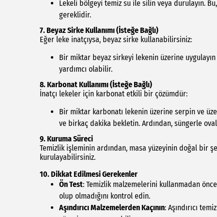
Lekeli bölgeyi temiz su ile silin veya durulayın. B
gereklidir.
7.
Beyaz Sirke Kullanımı (İsteğe Bağlı)
Eğer leke inatçıysa, beyaz sirke kullanabilirsiniz:
Bir miktar beyaz sirkeyi lekenin üzerine uygulayın 
yardımcı olabilir.
8.
Karbonat Kullanımı (İsteğe Bağlı)
İnatçı lekeler için karbonat etkili bir çözümdür:
Bir miktar karbonatı lekenin üzerine serpin ve üz
ve birkaç dakika bekletin. Ardından, süngerle oval
9.
Kuruma Süreci
Temizlik işleminin ardından, masa yüzeyinin doğal bir şe
kurulayabilirsiniz.
10.
Dikkat Edilmesi Gerekenler
Ön Test
: Temizlik malzemelerini kullanmadan önc
olup olmadığını kontrol edin.
Aşındırıcı Malzemelerden Kaçının
: Aşındırıcı tem