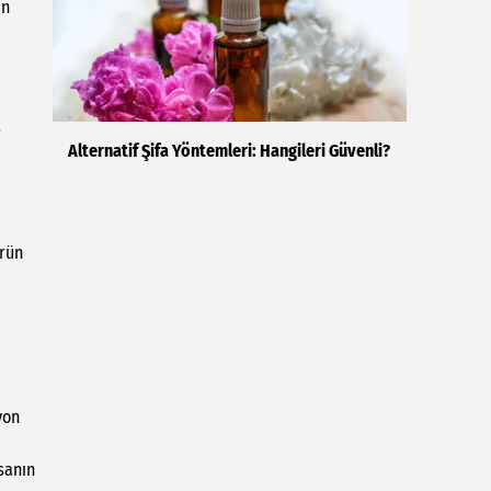
in
e
Alternatif Şifa Yöntemleri: Hangileri Güvenli?
ürün
yon
sanın