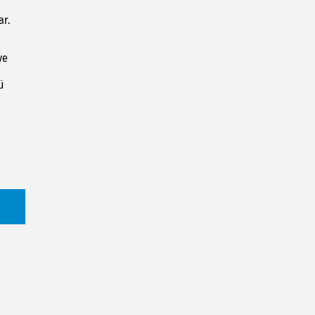
ar.
ve
ü