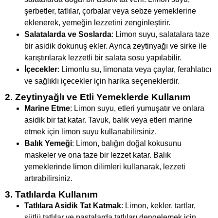
şerbetler, tatlılar, çorbalar veya sebze yemeklerine
eklenerek, yemeğin lezzetini zenginleştirir.
Salatalarda ve Soslarda
: Limon suyu, salatalara taze
bir asidik dokunuş ekler. Ayrıca zeytinyağı ve sirke ile
karıştırılarak lezzetli bir salata sosu yapılabilir.
İçecekler
: Limonlu su, limonata veya çaylar, ferahlatıcı
ve sağlıklı içecekler için harika seçeneklerdir.
2. Zeytinyağlı ve Etli Yemeklerde Kullanım
Marine Etme
: Limon suyu, etleri yumuşatır ve onlara
asidik bir tat katar. Tavuk, balık veya etleri marine
etmek için limon suyu kullanabilirsiniz.
Balık Yemeği
: Limon, balığın doğal kokusunu
maskeler ve ona taze bir lezzet katar. Balık
yemeklerinde limon dilimleri kullanarak, lezzeti
artırabilirsiniz.
3. Tatlılarda Kullanım
Tatlılara Asidik Tat Katmak
: Limon, kekler, tartlar,
sütlü tatlılar ve pastalarda tatlıları dengelemek için