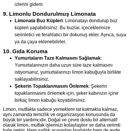
izlerini giderir.
9. Limonlu Dondurulmuş Limonata
Limonata Buz Küpleri
: Limonatayı dondurup buz
küpleri yapabilirsiniz. Bu buzlar, içeceklerinize
serinletici ve ferahlatıcı bir dokunuş ekler. Ayrıca, suya
ya da çaya eklenebilirler.
10. Gıda Koruma
Yumurtaların Taze Kalmasını Sağlamak
:
Yumurtalarınızın daha uzun süre taze kalmasını
istiyorsanız, yumurtalarınızı limon kabuğuyla birlikte
saklayabilirsiniz.
Şekerin Topaklanmasını Önlemek
: Şekerin
topaklanmasını önlemek için, şeker kabınızın içine
birkaç limon kabuğu koyabilirsiniz.
Limon, mutfakta sadece yemeklere tat katmakla kalmaz,
aynı zamanda temizlik ve organizasyon konusunda da
büyük bir yardımcıdır. Doğal ve çevre dostu bir alternatif
olarak limon, mutfak işlerinizi kolaylaştırır ve daha verimli
hale getirir. Hem sağlık açısından faydalıdır hem de evde