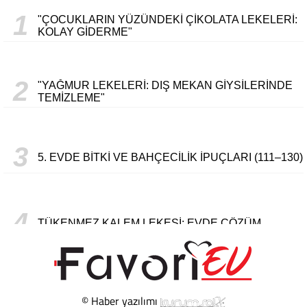
1
"ÇOCUKLARIN YÜZÜNDEKI ÇIKOLATA LEKELERI:
KOLAY GIDERME"
2
"YAĞMUR LEKELERI: DIŞ MEKAN GIYSILERINDE
TEMIZLEME"
3
5. EVDE BITKI VE BAHÇECILIK İPUÇLARI (111–130)
4
TÜKENMEZ KALEM LEKESI: EVDE ÇÖZÜM
5
ESKI KITAPLARI SANAT ESERLERINE
DÖNÜŞTÜRMENIN YOLLARI
© Haber yazılımı