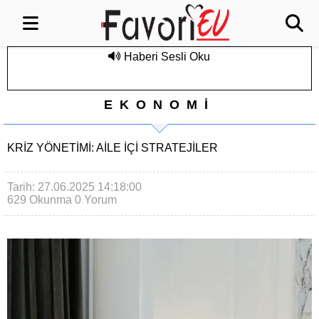
Haberi Sesli Oku
EKONOMİ
KRIZ YÖNETIMI: AILE İÇI STRATEJILER
Tarih: 27.06.2025 14:18:00
629 Okunma
0 Yorum