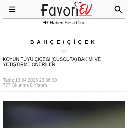
Haberi Sesli Oku
BAHÇE/ÇİÇEK
KOYUN TÜYÜ ÇIÇEĞI (CUSCUTA) BAKIMI VE
YETIŞTIRME ÖNERILERI
Tarih: 13.04.2025 23:36:00
777 Okunma
0 Yorum