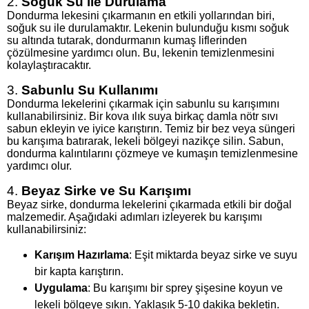
2.
Soğuk Su ile Durulama
Dondurma lekesini çıkarmanın en etkili yollarından biri,
soğuk su ile durulamaktır. Lekenin bulunduğu kısmı soğuk
su altında tutarak, dondurmanın kumaş liflerinden
çözülmesine yardımcı olun. Bu, lekenin temizlenmesini
kolaylaştıracaktır.
3.
Sabunlu Su Kullanımı
Dondurma lekelerini çıkarmak için sabunlu su karışımını
kullanabilirsiniz. Bir kova ılık suya birkaç damla nötr sıvı
sabun ekleyin ve iyice karıştırın. Temiz bir bez veya süngeri
bu karışıma batırarak, lekeli bölgeyi nazikçe silin. Sabun,
dondurma kalıntılarını çözmeye ve kumaşın temizlenmesine
yardımcı olur.
4.
Beyaz Sirke ve Su Karışımı
Beyaz sirke, dondurma lekelerini çıkarmada etkili bir doğal
malzemedir. Aşağıdaki adımları izleyerek bu karışımı
kullanabilirsiniz:
Karışım Hazırlama
: Eşit miktarda beyaz sirke ve suyu
bir kapta karıştırın.
Uygulama
: Bu karışımı bir sprey şişesine koyun ve
lekeli bölgeye sıkın. Yaklaşık 5-10 dakika bekletin.