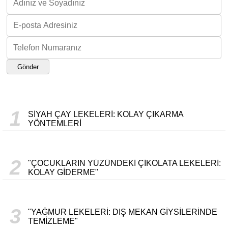
Gönder
1
SIYAH ÇAY LEKELERI: KOLAY ÇIKARMA
YÖNTEMLERI
2
"ÇOCUKLARIN YÜZÜNDEKI ÇIKOLATA LEKELERI:
KOLAY GIDERME"
3
"YAĞMUR LEKELERI: DIŞ MEKAN GIYSILERINDE
TEMIZLEME"