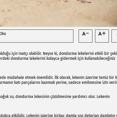
 Oku
lduğu için inatçı olabilir. Neyse ki, dondurma lekelerini etkili bir şek
lerdeki dondurma lekelerini kolayca gidermek için kullanabileceğiniz
e müdahale etmek önemlidir. İlk olarak, lekenin üzerine temiz bir k
durmanın katı parçalarını kazımak yerine, sadece emilmesine izin verin
Soğuk su, dondurma lekesinin çözülmesine yardımcı olur. Lekenin
dukça etkilidir. Lekenin üzerine birkaç damla sıvı deterjan damlatın 