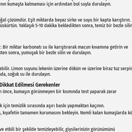
anın kumaşta kalmaması için ardından bol suyla durulayın.
ğal çözümdür. Eşit miktarda beyaz sirke ve suyu bir kapta karıştırın.
üskürtün. Yaklaşık 5-10 dakika bekledikten sonra, temiz bir bezle sili
. Bir miktar karbonatı su ile karıştırarak macun kıvamına getirin ve
kten sonra, yumuşak bir bezle silin ve durulayın.
ilir. Limon suyunu lekenin üzerine dökün ve üzerine biraz tuz serpin
da, soğuk su ile durulayın.
Dikkat Edilmesi Gerekenler
an önce, kumaşın görünmeyen bir kısmında test yaparak zarar
için temizlik sırasında aşırı baskı yapmaktan kaçının.
a, kıyafetin tamamen kurumasını bekleyin. Nemli kalan kumaşlarda k
e etkili bir şekilde temizleyebilir, giysilerinizin görünümünü