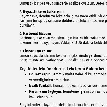
yumuşak bir bez veya süngerle nazikçe ovalayın. Deterj
4.
Beyaz Sirke ve Su Karışımı
Beyaz sirke, dondurma lekelerini çıkarmada etkili bir do
karışımı bir sprey şişesine doldurarak lekenin üzerine p
durulayın.
5.
Karbonat Macunu
Karbonat, leke çıkarma işlemi için harika bir malzemedir
lekenin üzerine uygulayın. Yaklaşık 15-20 dakika bekletti
6.
Limon Suyu ve Tuz
Limon suyu, dondurma lekelerini çıkarmada yardımcı olab
Karışımı nazikçe ovalayın ve 10 dakika bekletin. Sonrasın
Kıyafetlerdeki Dondurma Lekelerini Giderirken 
Ön Test Yapın
: Temizlik malzemelerini kullanmad
vermediğinden emin olun.
Nazik Temizlik
: Kumaşın dokusuna zarar vermemek 
Kurumasını Sağlayın
: Temizleme işlemi sonrasınd
koku oluşabilir.
Bu yöntemlerle kıyafetlerdeki dondurma lekelerini hızlı v