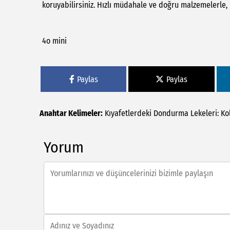
koruyabilirsiniz. Hızlı müdahale ve doğru malzemelerle, b
4o mini
Paylas
Paylas
Anahtar Kelimeler:
Kıyafetlerdeki
Dondurma
Lekeleri:
Ko
Yorum