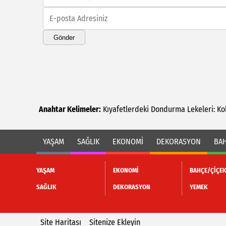
Gönder
Anahtar Kelimeler:
Kıyafetlerdeki
Dondurma
Lekeleri:
Ko
YAŞAM
SAĞLIK
EKONOMİ
DEKORASYON
BAH
YAŞAM
EKONOMİ
BAHÇE/ÇİÇE
SAĞLIK
DEKORASYON
YEMEK
Site Haritası
Sitenize Ekleyin