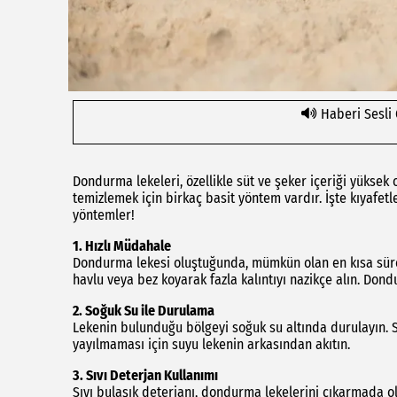
Haberi Sesli
Dondurma lekeleri, özellikle süt ve şeker içeriği yüksek o
temizlemek için birkaç basit yöntem vardır. İşte kıyafet
yöntemler!
1.
Hızlı Müdahale
Dondurma lekesi oluştuğunda, mümkün olan en kısa süred
havlu veya bez koyarak fazla kalıntıyı nazikçe alın. Don
2.
Soğuk Su ile Durulama
Lekenin bulunduğu bölgeyi soğuk su altında durulayın. 
yayılmaması için suyu lekenin arkasından akıtın.
3.
Sıvı Deterjan Kullanımı
Sıvı bulaşık deterjanı, dondurma lekelerini çıkarmada ol