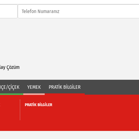
lay
Çözüm
ÇE/ÇİÇEK
YEMEK
PRATİK BİLGİLER
K
PRATİK BİLGİLER