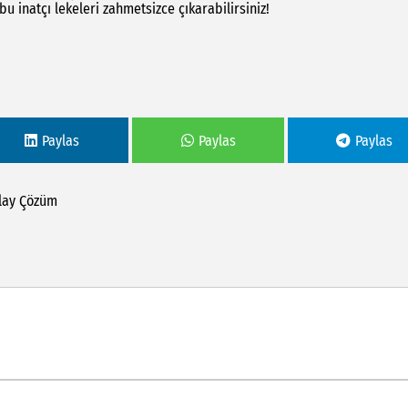
u inatçı lekeleri zahmetsizce çıkarabilirsiniz!
Paylas
Paylas
Paylas
lay
Çözüm