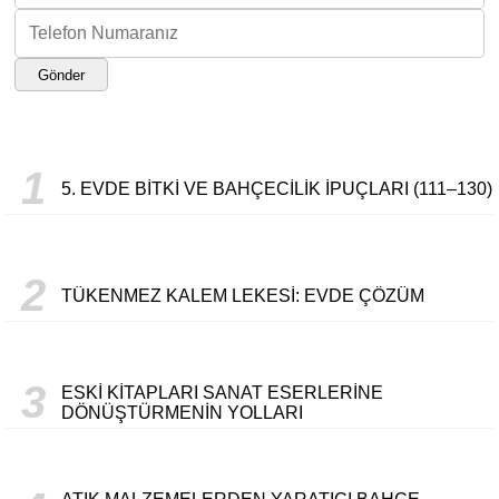
Gönder
1
5. EVDE BITKI VE BAHÇECILIK İPUÇLARI (111–130)
2
TÜKENMEZ KALEM LEKESI: EVDE ÇÖZÜM
3
ESKI KITAPLARI SANAT ESERLERINE
DÖNÜŞTÜRMENIN YOLLARI