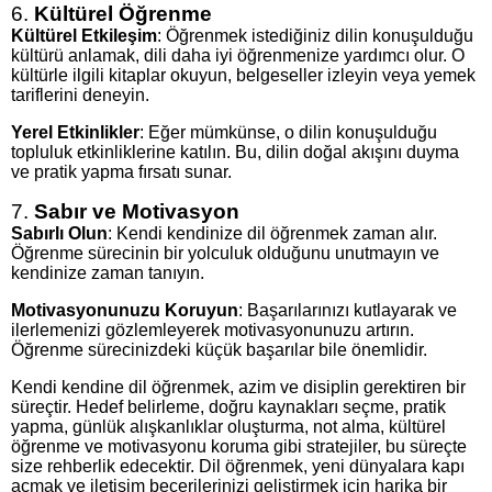
6.
Kültürel Öğrenme
Kültürel Etkileşim
: Öğrenmek istediğiniz dilin konuşulduğu
kültürü anlamak, dili daha iyi öğrenmenize yardımcı olur. O
kültürle ilgili kitaplar okuyun, belgeseller izleyin veya yemek
tariflerini deneyin.
Yerel Etkinlikler
: Eğer mümkünse, o dilin konuşulduğu
topluluk etkinliklerine katılın. Bu, dilin doğal akışını duyma
ve pratik yapma fırsatı sunar.
7.
Sabır ve Motivasyon
Sabırlı Olun
: Kendi kendinize dil öğrenmek zaman alır.
Öğrenme sürecinin bir yolculuk olduğunu unutmayın ve
kendinize zaman tanıyın.
Motivasyonunuzu Koruyun
: Başarılarınızı kutlayarak ve
ilerlemenizi gözlemleyerek motivasyonunuzu artırın.
Öğrenme sürecinizdeki küçük başarılar bile önemlidir.
Kendi kendine dil öğrenmek, azim ve disiplin gerektiren bir
süreçtir. Hedef belirleme, doğru kaynakları seçme, pratik
yapma, günlük alışkanlıklar oluşturma, not alma, kültürel
öğrenme ve motivasyonu koruma gibi stratejiler, bu süreçte
size rehberlik edecektir. Dil öğrenmek, yeni dünyalara kapı
açmak ve iletişim becerilerinizi geliştirmek için harika bir