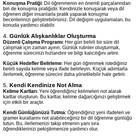
Konuşma Pratiği
: Dil öğrenmenin en önemli parçalarından
biri de konuşma pratiğidir. Kendinizle konuşarak veya dil
öğrenen diğer insanlarla pratik yaparak konuşma
becerilerinizi geliştirebilirsiniz. Dil değişim uygulamaları, bu
konuda yardımcı olabilir.
4.
Günlük Alışkanlıklar Oluşturma
Düzenli Çalışma Programı
: Her gün belirli bir süre dil
çalışmak için zaman ayırın. Günlük rutinler oluşturmak,
öğrenme sürecinizi hızlandırır ve bilgi kalıcılığını artırır.
Küçük Hedefler Belirleme
: Her gün öğrenmek istediğiniz
belirli sayıda kelime veya ifade belirleyin. Küçük adımlarla
ilerlemek, öğrenme sürecini daha yönetilebilir hale getirir.
5.
Kendi Kendinize Not Alma
Kelime Kartları
: Yeni öğrendiğiniz kelimeleri not alarak
kartlar oluşturun. Bu kartlar, kelime dağarcığınızı geliştirmek
için etkili bir araçtır.
Kendi Günlüğünüzü Tutma
: Öğrendiğiniz yeni ifadeleri ve
gramer kurallarını not alabileceğiniz bir dil öğrenme günlüğü
tutun. Bu, ilerlemenizi takip etmenin yanı sıra
öğrendiklerinizi pekiştirmenize yardımcı olur.