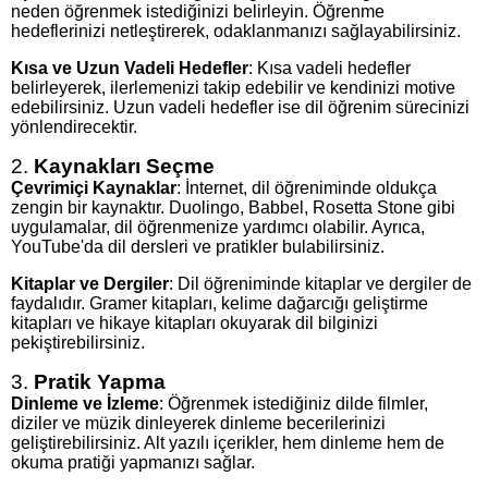
neden öğrenmek istediğinizi belirleyin. Öğrenme
hedeflerinizi netleştirerek, odaklanmanızı sağlayabilirsiniz.
Kısa ve Uzun Vadeli Hedefler
: Kısa vadeli hedefler
belirleyerek, ilerlemenizi takip edebilir ve kendinizi motive
edebilirsiniz. Uzun vadeli hedefler ise dil öğrenim sürecinizi
yönlendirecektir.
2.
Kaynakları Seçme
Çevrimiçi Kaynaklar
: İnternet, dil öğreniminde oldukça
zengin bir kaynaktır. Duolingo, Babbel, Rosetta Stone gibi
uygulamalar, dil öğrenmenize yardımcı olabilir. Ayrıca,
YouTube'da dil dersleri ve pratikler bulabilirsiniz.
Kitaplar ve Dergiler
: Dil öğreniminde kitaplar ve dergiler de
faydalıdır. Gramer kitapları, kelime dağarcığı geliştirme
kitapları ve hikaye kitapları okuyarak dil bilginizi
pekiştirebilirsiniz.
3.
Pratik Yapma
Dinleme ve İzleme
: Öğrenmek istediğiniz dilde filmler,
diziler ve müzik dinleyerek dinleme becerilerinizi
geliştirebilirsiniz. Alt yazılı içerikler, hem dinleme hem de
okuma pratiği yapmanızı sağlar.