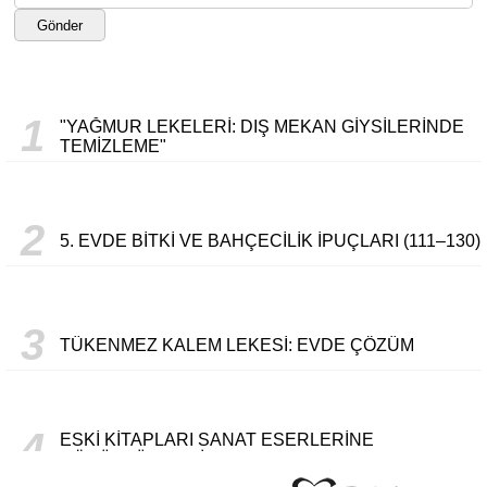
Gönder
1
"YAĞMUR LEKELERI: DIŞ MEKAN GIYSILERINDE
TEMIZLEME"
2
5. EVDE BITKI VE BAHÇECILIK İPUÇLARI (111–130)
3
TÜKENMEZ KALEM LEKESI: EVDE ÇÖZÜM
4
ESKI KITAPLARI SANAT ESERLERINE
DÖNÜŞTÜRMENIN YOLLARI