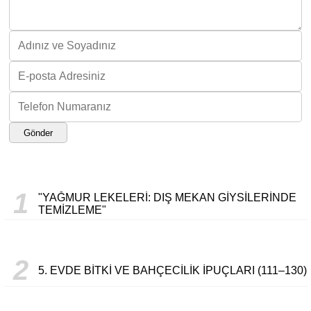
Gönder
1
"YAĞMUR LEKELERI: DIŞ MEKAN GIYSILERINDE
TEMIZLEME"
2
5. EVDE BITKI VE BAHÇECILIK İPUÇLARI (111–130)