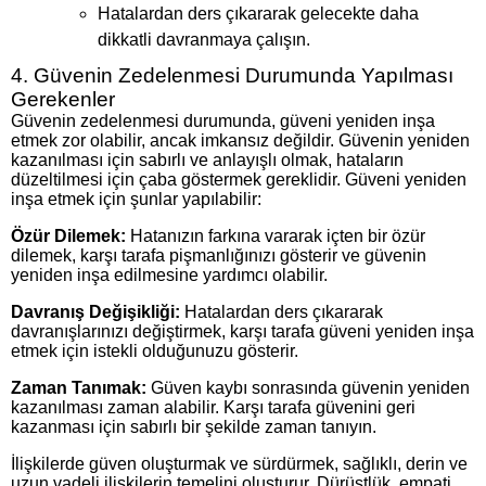
Hatalardan ders çıkararak gelecekte daha
dikkatli davranmaya çalışın.
4. Güvenin Zedelenmesi Durumunda Yapılması
Gerekenler
Güvenin zedelenmesi durumunda, güveni yeniden inşa
etmek zor olabilir, ancak imkansız değildir. Güvenin yeniden
kazanılması için sabırlı ve anlayışlı olmak, hataların
düzeltilmesi için çaba göstermek gereklidir. Güveni yeniden
inşa etmek için şunlar yapılabilir:
Özür Dilemek:
Hatanızın farkına vararak içten bir özür
dilemek, karşı tarafa pişmanlığınızı gösterir ve güvenin
yeniden inşa edilmesine yardımcı olabilir.
Davranış Değişikliği:
Hatalardan ders çıkararak
davranışlarınızı değiştirmek, karşı tarafa güveni yeniden inşa
etmek için istekli olduğunuzu gösterir.
Zaman Tanımak:
Güven kaybı sonrasında güvenin yeniden
kazanılması zaman alabilir. Karşı tarafa güvenini geri
kazanması için sabırlı bir şekilde zaman tanıyın.
İlişkilerde güven oluşturmak ve sürdürmek, sağlıklı, derin ve
uzun vadeli ilişkilerin temelini oluşturur. Dürüstlük, empati,