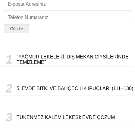
Gönder
1
"YAĞMUR LEKELERI: DIŞ MEKAN GIYSILERINDE
TEMIZLEME"
2
5. EVDE BITKI VE BAHÇECILIK İPUÇLARI (111–130)
3
TÜKENMEZ KALEM LEKESI: EVDE ÇÖZÜM