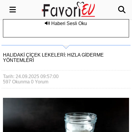
Haberi Sesli Oku
HALIDAKI ÇIÇEK LEKELERI: HIZLA GIDERME
YÖNTEMLERI
Tarih: 24.09.2025 09:57:00
597 Okunma
0 Yorum