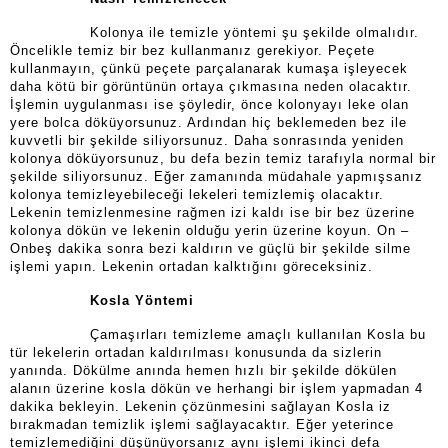
Kolonya ile temizle yöntemi şu şekilde olmalıdır.
Öncelikle temiz bir bez kullanmanız gerekiyor. Peçete
kullanmayın, çünkü peçete parçalanarak kumaşa işleyecek
daha kötü bir görüntünün ortaya çıkmasına neden olacaktır.
İşlemin uygulanması ise şöyledir, önce kolonyayı leke olan
yere bolca döküyorsunuz. Ardından hiç beklemeden bez ile
kuvvetli bir şekilde siliyorsunuz. Daha sonrasında yeniden
kolonya döküyorsunuz, bu defa bezin temiz tarafıyla normal bir
şekilde siliyorsunuz. Eğer zamanında müdahale yapmışsanız
kolonya temizleyebileceği lekeleri temizlemiş olacaktır.
Lekenin temizlenmesine rağmen izi kaldı ise bir bez üzerine
kolonya dökün ve lekenin olduğu yerin üzerine koyun. On –
Onbeş dakika sonra bezi kaldırın ve güçlü bir şekilde silme
işlemi yapın. Lekenin ortadan kalktığını göreceksiniz.
Kosla Yöntemi
Çamaşırları temizleme amaçlı kullanılan Kosla bu
tür lekelerin ortadan kaldırılması konusunda da sizlerin
yanında. Dökülme anında hemen hızlı bir şekilde dökülen
alanın üzerine kosla dökün ve herhangi bir işlem yapmadan 4
dakika bekleyin. Lekenin çözünmesini sağlayan Kosla iz
bırakmadan temizlik işlemi sağlayacaktır. Eğer yeterince
temizlemediğini düşünüyorsanız aynı işlemi ikinci defa