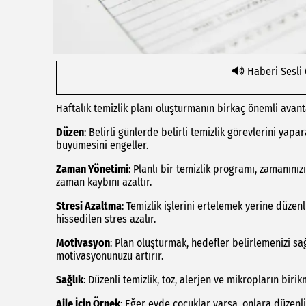
Haberi Sesli
Haftalık temizlik planı oluşturmanın birkaç önemli avanta
Düzen
: Belirli günlerde belirli temizlik görevlerini yapa
büyümesini engeller.
Zaman Yönetimi
: Planlı bir temizlik programı, zamanını
zaman kaybını azaltır.
Stresi Azaltma
: Temizlik işlerini ertelemek yerine düzen
hissedilen stres azalır.
Motivasyon
: Plan oluşturmak, hedefler belirlemenizi s
motivasyonunuzu artırır.
Sağlık
: Düzenli temizlik, toz, alerjen ve mikropların birik
Aile İçin Örnek
: Eğer evde çocuklar varsa, onlara düzenli 