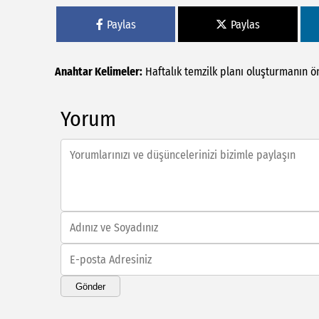
Paylas
Paylas
Anahtar Kelimeler:
Haftalık
temzilk
planı
oluşturmanın
ö
Yorum
Gönder