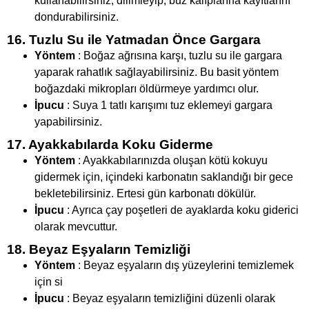
kullanabilirsiniz; dilimleyip, buz kalıplarına kayıtlarını
dondurabilirsiniz.
16. Tuzlu Su ile Yatmadan Önce Gargara
Yöntem
: Boğaz ağrısına karşı, tuzlu su ile gargara
yaparak rahatlık sağlayabilirsiniz. Bu basit yöntem
boğazdaki mikropları öldürmeye yardımcı olur.
İpucu
: Suya 1 tatlı karışımı tuz eklemeyi gargara
yapabilirsiniz.
17. Ayakkabılarda Koku Giderme
Yöntem
: Ayakkabılarınızda oluşan kötü kokuyu
gidermek için, içindeki karbonatın saklandığı bir gece
bekletebilirsiniz. Ertesi gün karbonatı dökülür.
İpucu
: Ayrıca çay poşetleri de ayaklarda koku giderici
olarak mevcuttur.
18. Beyaz Eşyaların Temizliği
Yöntem
: Beyaz eşyaların dış yüzeylerini temizlemek
için si
İpucu
: Beyaz eşyaların temizliğini düzenli olarak