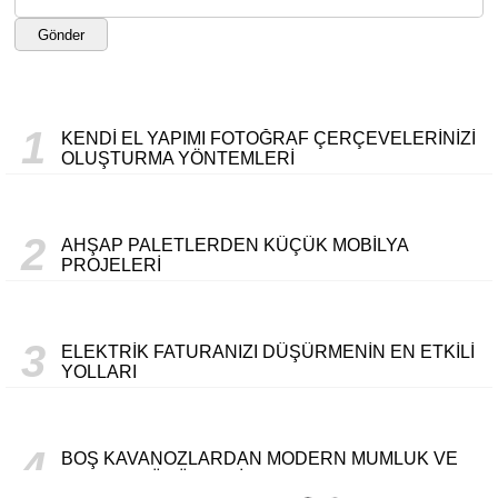
Gönder
1
KENDI EL YAPIMI FOTOĞRAF ÇERÇEVELERINIZI
OLUŞTURMA YÖNTEMLERI
2
AHŞAP PALETLERDEN KÜÇÜK MOBILYA
PROJELERI
3
ELEKTRIK FATURANIZI DÜŞÜRMENIN EN ETKILI
YOLLARI
4
BOŞ KAVANOZLARDAN MODERN MUMLUK VE
SAKLAMA ÜRÜNLERI