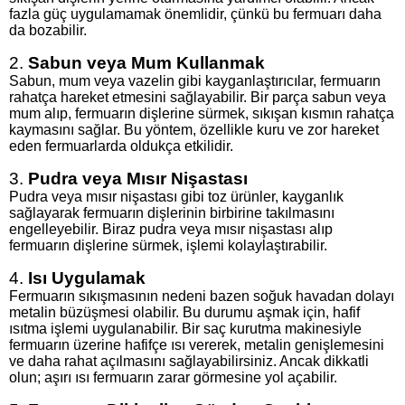
fazla güç uygulamamak önemlidir, çünkü bu fermuarı daha
da bozabilir.
2.
Sabun veya Mum Kullanmak
Sabun, mum veya vazelin gibi kayganlaştırıcılar, fermuarın
rahatça hareket etmesini sağlayabilir. Bir parça sabun veya
mum alıp, fermuarın dişlerine sürmek, sıkışan kısmın rahatça
kaymasını sağlar. Bu yöntem, özellikle kuru ve zor hareket
eden fermuarlarda oldukça etkilidir.
3.
Pudra veya Mısır Nişastası
Pudra veya mısır nişastası gibi toz ürünler, kayganlık
sağlayarak fermuarın dişlerinin birbirine takılmasını
engelleyebilir. Biraz pudra veya mısır nişastası alıp
fermuarın dişlerine sürmek, işlemi kolaylaştırabilir.
4.
Isı Uygulamak
Fermuarın sıkışmasının nedeni bazen soğuk havadan dolayı
metalin büzüşmesi olabilir. Bu durumu aşmak için, hafif
ısıtma işlemi uygulanabilir. Bir saç kurutma makinesiyle
fermuarın üzerine hafifçe ısı vererek, metalin genişlemesini
ve daha rahat açılmasını sağlayabilirsiniz. Ancak dikkatli
olun; aşırı ısı fermuarın zarar görmesine yol açabilir.