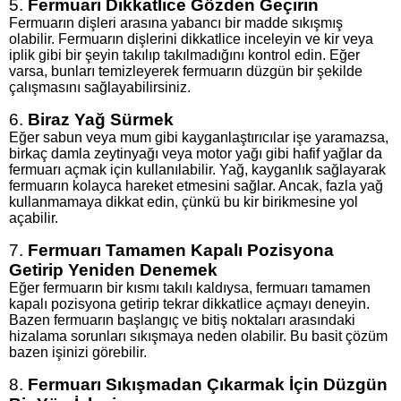
5.
Fermuarı Dikkatlice Gözden Geçirin
Fermuarın dişleri arasına yabancı bir madde sıkışmış
olabilir. Fermuarın dişlerini dikkatlice inceleyin ve kir veya
iplik gibi bir şeyin takılıp takılmadığını kontrol edin. Eğer
varsa, bunları temizleyerek fermuarın düzgün bir şekilde
çalışmasını sağlayabilirsiniz.
6.
Biraz Yağ Sürmek
Eğer sabun veya mum gibi kayganlaştırıcılar işe yaramazsa,
birkaç damla zeytinyağı veya motor yağı gibi hafif yağlar da
fermuarı açmak için kullanılabilir. Yağ, kayganlık sağlayarak
fermuarın kolayca hareket etmesini sağlar. Ancak, fazla yağ
kullanmamaya dikkat edin, çünkü bu kir birikmesine yol
açabilir.
7.
Fermuarı Tamamen Kapalı Pozisyona
Getirip Yeniden Denemek
Eğer fermuarın bir kısmı takılı kaldıysa, fermuarı tamamen
kapalı pozisyona getirip tekrar dikkatlice açmayı deneyin.
Bazen fermuarın başlangıç ve bitiş noktaları arasındaki
hizalama sorunları sıkışmaya neden olabilir. Bu basit çözüm
bazen işinizi görebilir.
8.
Fermuarı Sıkışmadan Çıkarmak İçin Düzgün