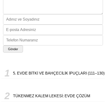
Gönder
1
5. EVDE BITKI VE BAHÇECILIK İPUÇLARI (111–130)
2
TÜKENMEZ KALEM LEKESI: EVDE ÇÖZÜM