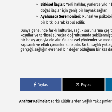
Bitkisel İlaçlar:
Yerli halklar, yüzlerce yıldı
doğal ilaçlar için geniş bir kaynak sağlar.
Ayahuasca Seremonileri:
Ruhsal ve psikoloji
bir bitki olarak kabul edilir.
Dünya genelinde farklı kültürler, sağlık sorunlarına çeşitl
koşullar ve tarihsel süreçler doğrultusunda şekillenmişti
bir bakış açısıyla ele alır. Geleneksel yöntemler ve mod
kapsamlı ve etkili çözümler sunabilir. Farklı sağlık yak
gerçeği, sağlığın evrensel bir değer olduğunu bir kez da
Paylas
Paylas
Anahtar Kelimeler:
Farklı
Kültürlerden
Sağlık
Yaklaşımları