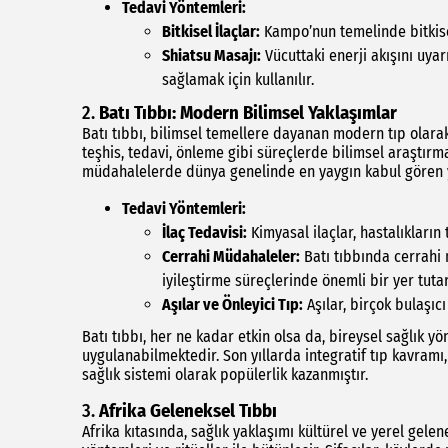
Tedavi Yöntemleri:
Bitkisel İlaçlar:
Kampo’nun temelinde bitkisel
Shiatsu Masajı:
Vücuttaki enerji akışını uya
sağlamak için kullanılır.
2.
Batı Tıbbı: Modern Bilimsel Yaklaşımlar
Batı tıbbı, bilimsel temellere dayanan modern tıp olarak
teşhis, tedavi, önleme gibi süreçlerde bilimsel araştırma
müdahalelerde dünya genelinde en yaygın kabul gören y
Tedavi Yöntemleri:
İlaç Tedavisi:
Kimyasal ilaçlar, hastalıkların
Cerrahi Müdahaleler:
Batı tıbbında cerrahi 
iyileştirme süreçlerinde önemli bir yer tutar
Aşılar ve Önleyici Tıp:
Aşılar, birçok bulaşıc
Batı tıbbı, her ne kadar etkin olsa da, bireysel sağlık yö
uygulanabilmektedir. Son yıllarda integratif tıp kavram
sağlık sistemi olarak popülerlik kazanmıştır.
3.
Afrika Geleneksel Tıbbı
Afrika kıtasında, sağlık yaklaşımı kültürel ve yerel gelene