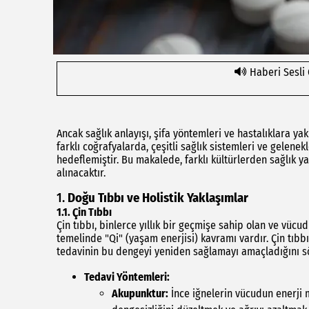
Haberi Sesli
Ancak sağlık anlayışı, şifa yöntemleri ve hastalıklara yak
farklı coğrafyalarda, çeşitli sağlık sistemleri ve gelenek
hedeflemiştir. Bu makalede, farklı kültürlerden sağlık ya
alınacaktır.
1.
Doğu Tıbbı ve Holistik Yaklaşımlar
1.1.
Çin Tıbbı
Çin tıbbı, binlerce yıllık bir geçmişe sahip olan ve vücud
temelinde "Qi" (yaşam enerjisi) kavramı vardır. Çin tıbbı
tedavinin bu dengeyi yeniden sağlamayı amaçladığını sö
Tedavi Yöntemleri:
Akupunktur:
İnce iğnelerin vücudun enerji m