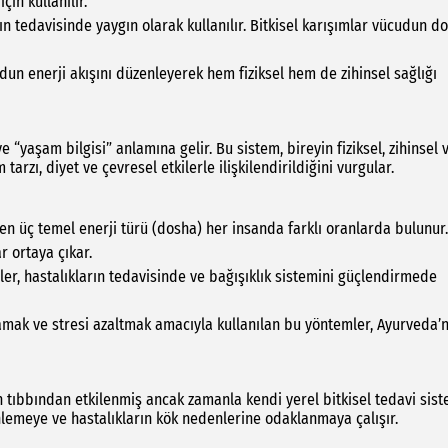
in kullanılır.
rın tedavisinde yaygın olarak kullanılır. Bitkisel karışımlar vücudun d
un enerji akışını düzenleyerek hem fiziksel hem de zihinsel sağlığı
 “yaşam bilgisi” anlamına gelir. Bu sistem, bireyin fiziksel, zihinsel 
arzı, diyet ve çevresel etkilerle ilişkilendirildiğini vurgular.
len üç temel enerji türü (dosha) her insanda farklı oranlarda bulunur
r ortaya çıkar.
ler, hastalıkların tedavisinde ve bağışıklık sistemini güçlendirmede
mak ve stresi azaltmak amacıyla kullanılan bu yöntemler, Ayurveda’n
n tıbbından etkilenmiş ancak zamanla kendi yerel bitkisel tedavi sist
enlemeye ve hastalıkların kök nedenlerine odaklanmaya çalışır.