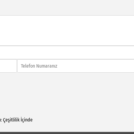
:
Çeşitlilik
İçinde