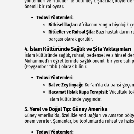
yöntemleri ve ritüeller ile bütünleşir. Şifacılar, köyler
önemli bir rol oynar.
Tedavi Yöntemleri:
Bitkisel İlaçlar:
Afrika’nın zengin biyolojik çeş
Ritüeller ve Ruhsal Şifa:
Bazı hastalıkların r
parçası olarak görülür.
4.
İslam Kültüründe Sağlık ve Şifa Yaklaşımları
İslam kültüründe sağlık, ruhsal, bedensel ve zihinsel d
Muhammed’in öğretilerinde sağlık önemli bir yere sahipti
(Peygamber tıbbı) olarak bilinir.
Tedavi Yöntemleri:
Bal ve Zeytinyağı:
Kur’an’da da bahsi geçen b
Hacamat (Islak Kupa Terapisi):
Vücuttaki to
İslam kültüründe yaygındır.
5.
Yerel ve Doğal Tıp: Güney Amerika
Güney Amerika’da, özellikle And Dağları ve Amazon bölges
önem verirler. Şamanlar, bu toplumlarda ruhsal ve fizikse
Tedavi Yöntemleri: