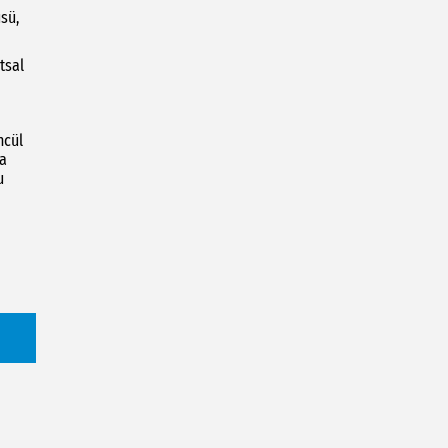
üsü,
tsal
ncül
ha
u