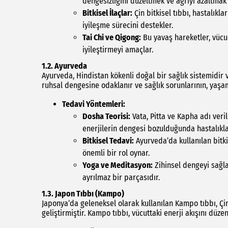
dengesizliğini düzeltmek ve ağrıyı azaltmak iç
Bitkisel İlaçlar:
Çin bitkisel tıbbı, hastalıkla
iyileşme sürecini destekler.
Tai Chi ve Qigong:
Bu yavaş hareketler, vücud
iyileştirmeyi amaçlar.
1.2.
Ayurveda
Ayurveda, Hindistan kökenli doğal bir sağlık sistemidir ve
ruhsal dengesine odaklanır ve sağlık sorunlarının, yaşam t
Tedavi Yöntemleri:
Dosha Teorisi:
Vata, Pitta ve Kapha adı veri
enerjilerin dengesi bozulduğunda hastalıkla
Bitkisel Tedavi:
Ayurveda’da kullanılan bitki
önemli bir rol oynar.
Yoga ve Meditasyon:
Zihinsel dengeyi sağla
ayrılmaz bir parçasıdır.
1.3.
Japon Tıbbı (Kampo)
Japonya’da geleneksel olarak kullanılan Kampo tıbbı, Çi
geliştirmiştir. Kampo tıbbı, vücuttaki enerji akışını düz