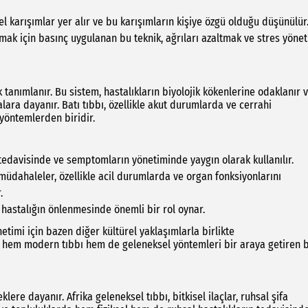
 karışımlar yer alır ve bu karışımların kişiye özgü olduğu düşünülür
rmak için basınç uygulanan bu teknik, ağrıları azaltmak ve stres yönet
 tanımlanır. Bu sistem, hastalıkların biyolojik kökenlerine odaklanır 
lara dayanır. Batı tıbbı, özellikle akut durumlarda ve cerrahi
öntemlerden biridir.
 tedavisinde ve semptomların yönetiminde yaygın olarak kullanılır.
müdahaleler, özellikle acil durumlarda ve organ fonksiyonlarını
.
ı hastalığın önlenmesinde önemli bir rol oynar.
netimi için bazen diğer kültürel yaklaşımlarla birlikte
ı, hem modern tıbbı hem de geleneksel yöntemleri bir araya getiren b
klere dayanır. Afrika geleneksel tıbbı, bitkisel ilaçlar, ruhsal şifa