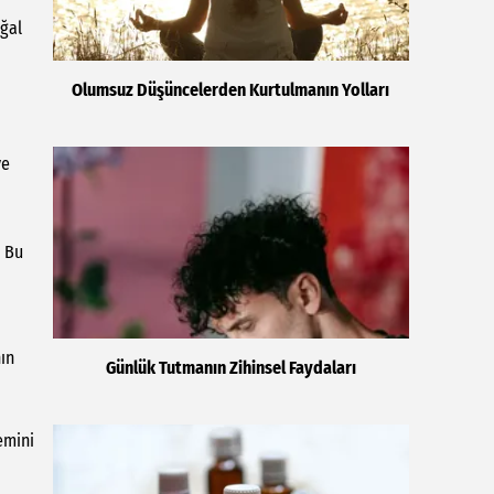
oğal
Olumsuz Düşüncelerden Kurtulmanın Yolları
ve
. Bu
ın
Günlük Tutmanın Zihinsel Faydaları
emini