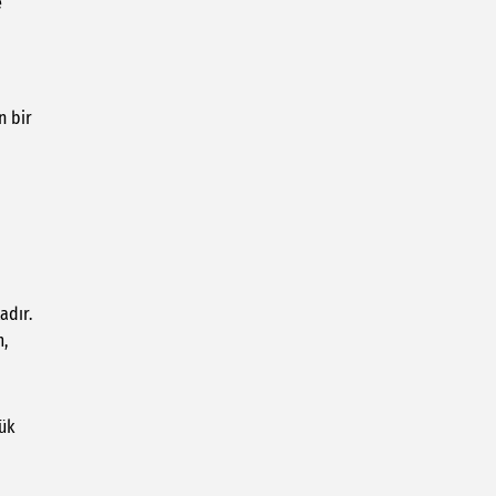
e
n bir
adır.
m,
yük