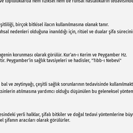
de ve topluluklarda hem fiziksel hem de ruhsal hastalıkların tedavisind
itliliği, birçok bitkisel ilacın kullanılmasına olanak tanır.
uhsal nedenleri olduğuna inanıldığı için, ritüel ve dualar şifa sürecini
engenin korunması olarak görülür. Kur’an-ı Kerim ve Peygamber Hz.
r. Peygamber’in sağlık tavsiyeleri ve hadisler, "Tıbb-ı Nebevi"
al ve zeytinyağı, çeşitli sağlık sorunlarının tedavisinde kullanılmakt
ksinlerin atılmasına yardımcı olduğu düşünülen bu geleneksel yönte
indeki yerli halklar, şifalı bitkiler ve doğal tedavi yöntemlerine bü
l şifanın aracıları olarak görülürler.