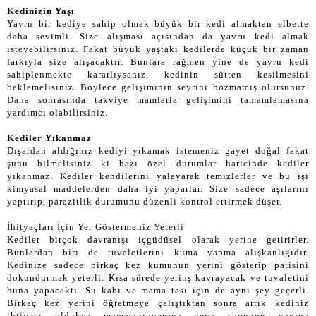
Kedinizin Yaşı
Yavru bir kediye sahip olmak büyük bir kedi almaktan elbette
daha sevimli. Size alışması açısından da yavru kedi almak
isteyebilirsiniz. Fakat büyük yaştaki kedilerde küçük bir zaman
farkıyla size alışacaktır. Bunlara rağmen yine de yavru kedi
sahiplenmekte kararlıysanız, kedinin sütten kesilmesini
beklemelisiniz. Böylece gelişiminin seyrini bozmamış olursunuz.
Daha sonrasında takviye mamlarla gelişimini tamamlamasına
yardımcı olabilirsiniz.
Kediler Yıkanmaz
Dışardan aldığınız kediyi yıkamak istemeniz gayet doğal fakat
şunu bilmelisiniz ki bazı özel durumlar haricinde kediler
yıkanmaz. Kediler kendilerini yalayarak temizlerler ve bu işi
kimyasal maddelerden daha iyi yaparlar. Size sadece aşılarını
yaptırıp, parazitlik durumunu düzenli kontrol ettirmek düşer.
İhityaçları İçin Yer Göstermeniz Yeterli
Kediler birçok davranışı içgüdüsel olarak yerine getirirler.
Bunlardan biri de tuvaletlerini kuma yapma alışkanlığıdır.
Kedinize sadece birkaç kez kumunun yerini gösterip patisini
dokundurmak yeterli. Kısa sürede yerinş kavrayacak ve tuvaletini
buna yapacaktı. Su kabı ve mama tası için de aynı şey geçerli.
Birkaç kez yerini öğretmeye çalıştıktan sonra artık kediniz
ihtiyacı oldukça mamasınınyanına veya suyunun yanına