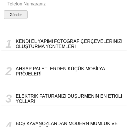
Gönder
1
KENDI EL YAPIMI FOTOĞRAF ÇERÇEVELERINIZI
OLUŞTURMA YÖNTEMLERI
2
AHŞAP PALETLERDEN KÜÇÜK MOBILYA
PROJELERI
3
ELEKTRIK FATURANIZI DÜŞÜRMENIN EN ETKILI
YOLLARI
4
BOŞ KAVANOZLARDAN MODERN MUMLUK VE