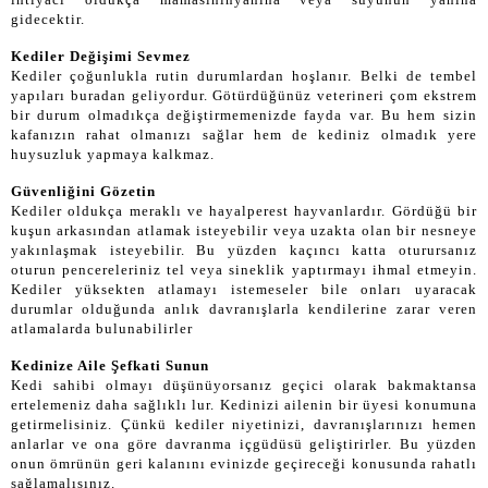
gidecektir.
Kediler Değişimi Sevmez
Kediler çoğunlukla rutin durumlardan hoşlanır. Belki de tembel
yapıları buradan geliyordur. Götürdüğünüz veterineri çom ekstrem
bir durum olmadıkça değiştirmemenizde fayda var. Bu hem sizin
kafanızın rahat olmanızı sağlar hem de kediniz olmadık yere
huysuzluk yapmaya kalkmaz.
Güvenliğini Gözetin
Kediler oldukça meraklı ve hayalperest hayvanlardır. Gördüğü bir
kuşun arkasından atlamak isteyebilir veya uzakta olan bir nesneye
yakınlaşmak isteyebilir. Bu yüzden kaçıncı katta oturursanız
oturun pencereleriniz tel veya sineklik yaptırmayı ihmal etmeyin.
Kediler yüksekten atlamayı istemeseler bile onları uyaracak
durumlar olduğunda anlık davranışlarla kendilerine zarar veren
atlamalarda bulunabilirler
Kedinize Aile Şefkati Sunun
Kedi sahibi olmayı düşünüyorsanız geçici olarak bakmaktansa
ertelemeniz daha sağlıklı lur. Kedinizi ailenin bir üyesi konumuna
getirmelisiniz. Çünkü kediler niyetinizi, davranışlarınızı hemen
anlarlar ve ona göre davranma içgüdüsü geliştirirler. Bu yüzden
onun ömrünün geri kalanını evinizde geçireceği konusunda rahatlı
sağlamalısınız.