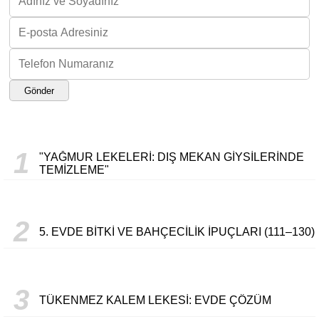
Gönder
1
"YAĞMUR LEKELERI: DIŞ MEKAN GIYSILERINDE
TEMIZLEME"
2
5. EVDE BITKI VE BAHÇECILIK İPUÇLARI (111–130)
3
TÜKENMEZ KALEM LEKESI: EVDE ÇÖZÜM