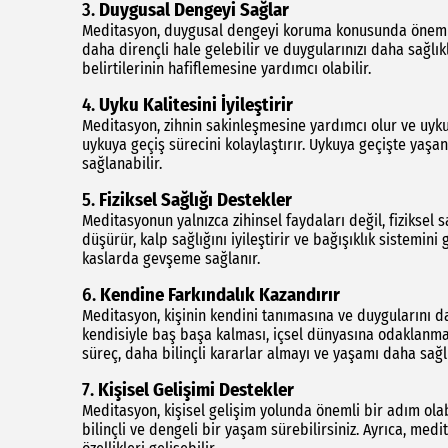
3.
Duygusal Dengeyi Sağlar
Meditasyon, duygusal dengeyi koruma konusunda önemli
daha dirençli hale gelebilir ve duygularınızı daha sağlık
belirtilerinin hafiflemesine yardımcı olabilir.
4.
Uyku Kalitesini İyileştirir
Meditasyon, zihnin sakinleşmesine yardımcı olur ve uyk
uykuya geçiş sürecini kolaylaştırır. Uykuya geçişte yaşan
sağlanabilir.
5.
Fiziksel Sağlığı Destekler
Meditasyonun yalnızca zihinsel faydaları değil, fiziksel 
düşürür, kalp sağlığını iyileştirir ve bağışıklık sistemin
kaslarda gevşeme sağlanır.
6.
Kendine Farkındalık Kazandırır
Meditasyon, kişinin kendini tanımasına ve duygularını d
kendisiyle baş başa kalması, içsel dünyasına odaklanmas
süreç, daha bilinçli kararlar almayı ve yaşamı daha sağlı
7.
Kişisel Gelişimi Destekler
Meditasyon, kişisel gelişim yolunda önemli bir adım olab
bilinçli ve dengeli bir yaşam sürebilirsiniz. Ayrıca, med