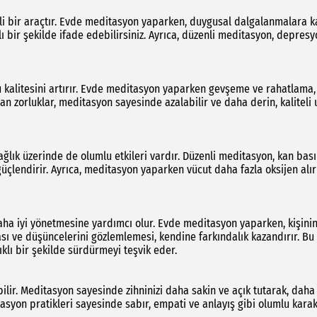
 bir araçtır. Evde meditasyon yaparken, duygusal dalgalanmalara k
lı bir şekilde ifade edebilirsiniz. Ayrıca, düzenli meditasyon, depres
u kalitesini artırır. Evde meditasyon yaparken gevşeme ve rahatlama,
an zorluklar, meditasyon sayesinde azalabilir ve daha derin, kaliteli
sağlık üzerinde de olumlu etkileri vardır. Düzenli meditasyon, kan bası
i güçlendirir. Ayrıca, meditasyon yaparken vücut daha fazla oksijen alır
aha iyi yönetmesine yardımcı olur. Evde meditasyon yaparken, kişini
ı ve düşüncelerini gözlemlemesi, kendine farkındalık kazandırır. Bu
klı bir şekilde sürdürmeyi teşvik eder.
ilir. Meditasyon sayesinde zihninizi daha sakin ve açık tutarak, daha
itasyon pratikleri sayesinde sabır, empati ve anlayış gibi olumlu kara