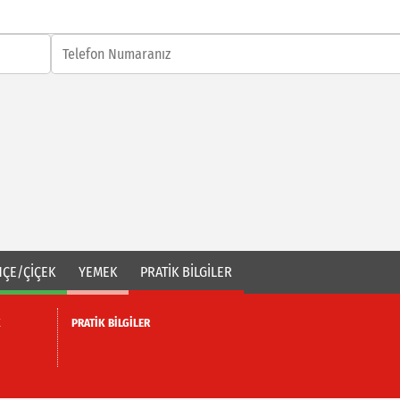
ÇE/ÇİÇEK
YEMEK
PRATİK BİLGİLER
K
PRATİK BİLGİLER