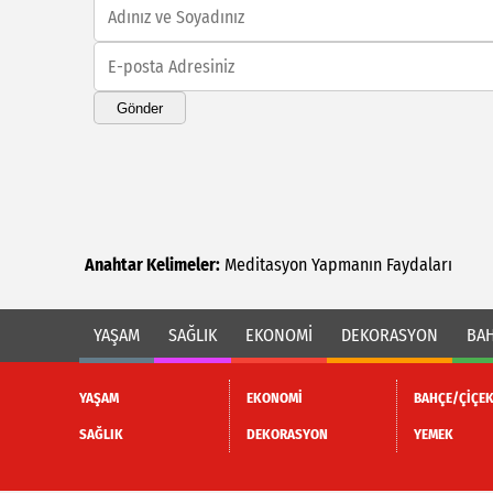
Gönder
Anahtar Kelimeler:
Meditasyon
Yapmanın
Faydaları
YAŞAM
SAĞLIK
EKONOMİ
DEKORASYON
BAH
YAŞAM
EKONOMİ
BAHÇE/ÇİÇE
SAĞLIK
DEKORASYON
YEMEK