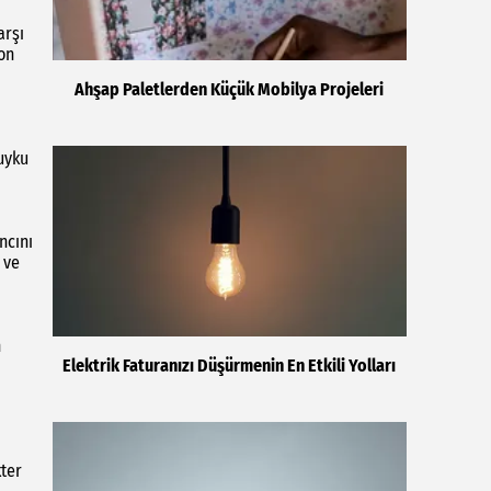
arşı
yon
Ahşap Paletlerden Küçük Mobilya Projeleri
 uyku
ncını
 ve
n
Elektrik Faturanızı Düşürmenin En Etkili Yolları
kter