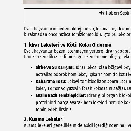
Haberi Sesli
Evcil hayvanların neden olduğu idrar, kusma, tüy dökümü v
bırakmadan önce hızlıca temizlenmelidir. İşte bu lekeleri 
1.
İdrar Lekeleri ve Kötü Koku Giderme
Evcil hayvanlar bazen istenmeyen yerlere idrar yapabilir
temizlerken dikkat edilmesi gereken en önemli şey, lek
Sirke ve Su Karışımı:
İdrar lekesi olan bölgeyi beya
nötralize ederek hem lekeyi çıkarır hem de kötü k
Kabartma Tozu:
Lekeyi temizledikten sonra üzerin
kokuyu emer ve yüzeyin ferah kokmasını sağlar. Dah
Enzim Bazlı Temizleyiciler:
İdrar gibi organik lekel
proteinleri parçalayarak hem lekeleri hem de koku
temin edebilirsiniz.
2.
Kusma Lekeleri
Kusma lekeleri genellikle mide asidi içerdiğinden halı ve