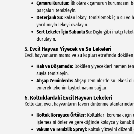
Çamuru Kurutun:
İlk olarak çamurun kurumasını be
parçaları temizleyin.
Deterjanlı Su:
Kalan lekeyi temizlemek için su ve h
yardımıyla lekeyi ovalayın.
Sert Lekeler İçin Sabunlu Su:
Dışkı gibi inatçı leke
durulayın.
5.
Evcil Hayvan Yiyecek ve Su Lekeleri
Evcil hayvanların mama ve su kapları etrafında dökülen 
Halı ve Döşemede:
Dökülen yiyecekleri hemen temiz
suyla temizleyin.
Ahşap Zeminlerde:
Ahşap zeminlerde su lekesi olu
emerek lekenin kaybolmasını sağlar.
6.
Koltuklardaki Evcil Hayvan Lekeleri
Koltuklar, evcil hayvanların favori dinlenme alanlarından b
Koltuk Koruyucu Örtüler:
Koltukları korumak için e
işlemesini önler ve gerektiğinde kolayca yıkanabili
Vakum ve Temizlik Spreyi:
Koltuk yüzeyini düzenli 