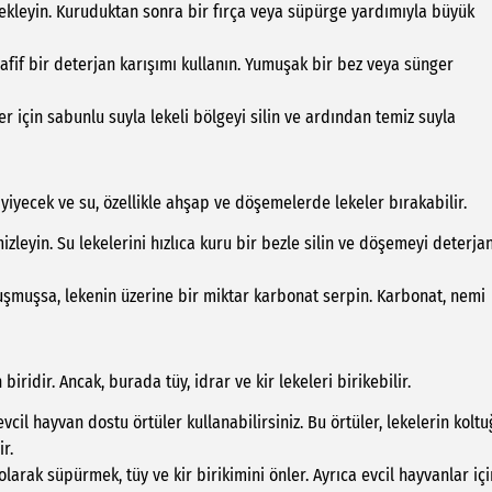
kleyin. Kuruduktan sonra bir fırça veya süpürge yardımıyla büyük
afif bir deterjan karışımı kullanın. Yumuşak bir bez veya sünger
ler için sabunlu suyla lekeli bölgeyi silin ve ardından temiz suyla
yiyecek ve su, özellikle ahşap ve döşemelerde lekeler bırakabilir.
leyin. Su lekelerini hızlıca kuru bir bezle silin ve döşemeyi deterjan
şmuşsa, lekenin üzerine bir miktar karbonat serpin. Karbonat, nemi
iridir. Ancak, burada tüy, idrar ve kir lekeleri birikebilir.
vcil hayvan dostu örtüler kullanabilirsiniz. Bu örtüler, lekelerin kolt
r.
olarak süpürmek, tüy ve kir birikimini önler. Ayrıca evcil hayvanlar içi