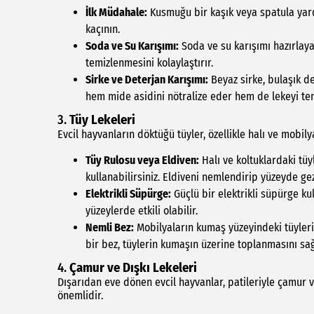
İlk Müdahale:
Kusmuğu bir kaşık veya spatula yar
kaçının.
Soda ve Su Karışımı:
Soda ve su karışımı hazırlayar
temizlenmesini kolaylaştırır.
Sirke ve Deterjan Karışımı:
Beyaz sirke, bulaşık de
hem mide asidini nötralize eder hem de lekeyi tem
3.
Tüy Lekeleri
Evcil hayvanların döktüğü tüyler, özellikle halı ve mobily
Tüy Rulosu veya Eldiven:
Halı ve koltuklardaki tüy
kullanabilirsiniz. Eldiveni nemlendirip yüzeyde gez
Elektrikli Süpürge:
Güçlü bir elektrikli süpürge kul
yüzeylerde etkili olabilir.
Nemli Bez:
Mobilyaların kumaş yüzeyindeki tüyleri 
bir bez, tüylerin kumaşın üzerine toplanmasını sağ
4.
Çamur ve Dışkı Lekeleri
Dışarıdan eve dönen evcil hayvanlar, patileriyle çamur ve
önemlidir.