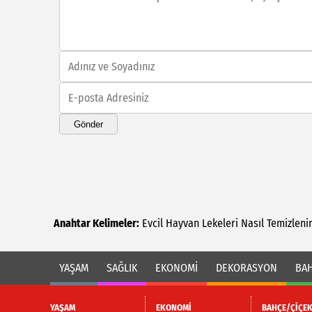
Gönder
Anahtar Kelimeler:
Evcil
Hayvan
Lekeleri
Nasıl
Temizleni
YAŞAM
SAĞLIK
EKONOMİ
DEKORASYON
BAH
YAŞAM
EKONOMİ
BAHÇE/ÇİÇE