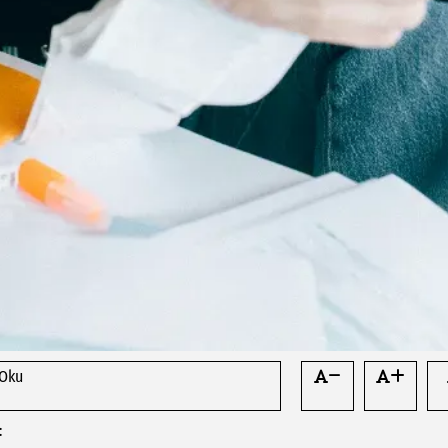
 Oku
: