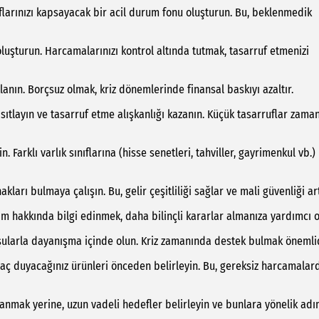
flarınızı kapsayacak bir acil durum fonu oluşturun. Bu, beklenmedik
 oluşturun. Harcamalarınızı kontrol altında tutmak, tasarruf etmenizi
lanın. Borçsuz olmak, kriz dönemlerinde finansal baskıyı azaltır.
ısıtlayın ve tasarruf etme alışkanlığı kazanın. Küçük tasarruflar zama
in. Farklı varlık sınıflarına (hisse senetleri, tahviller, gayrimenkul vb.)
akları bulmaya çalışın. Bu, gelir çeşitliliği sağlar ve mali güvenliği art
im hakkında bilgi edinmek, daha bilinçli kararlar almanıza yardımcı o
mşularla dayanışma içinde olun. Kriz zamanında destek bulmak önemlid
yaç duyacağınız ürünleri önceden belirleyin. Bu, gereksiz harcamalar
lanmak yerine, uzun vadeli hedefler belirleyin ve bunlara yönelik adı