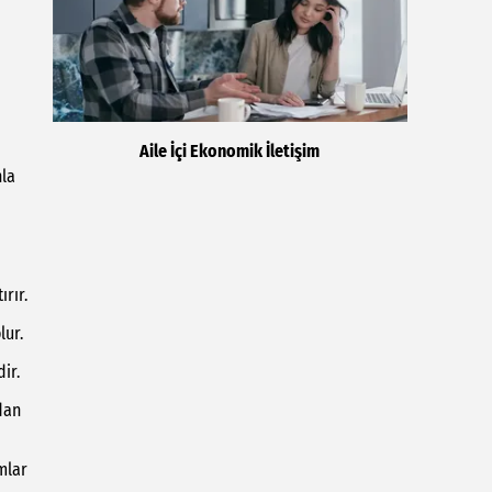
Aile İçi Ekonomik İletişim
nla
ırır.
lur.
ir.
dan
mlar