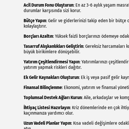
Acil Durum Fonu Oluşturun
: En az 3-6 aylık yaşam masra
durumlar karşısında sizi korur.
Bütçe Yapın
: Gelir ve giderlerinizi takip eden bir bütçe
kolaylaştırır.
Borçları Azaltın
: Yüksek faizli borçlarınızı ödemeye odak
Tasarruf Alışkanlıkları Geliştirin
: Gereksiz harcamaları k
büyük birikimlere dönüşebilir.
Yatırım Çeşitlendirmesi Yapın
: Yatırımlarınızı çeşitlendir
yatırım yapmak riskleri dağıtır.
Ek Gelir Kaynakları Oluşturun
: Ek iş veya pasif gelir kayn
Finansal Bilinçlenme
: Ekonomi, yatırım ve finansal yönet
Toplumsal Destek Ağları Kurun
: Aile, arkadaşlar ve ko
İhtiyaç Listesi Hazırlayın
: Kriz dönemlerinde en çok ihti
kaçınmanıza yardımcı olur.
Uzun Vadeli Planlar Yapın
: Kısa vadeli değişimlere odak
atın.