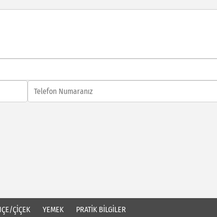
ÇE/ÇİÇEK
YEMEK
PRATİK BİLGİLER