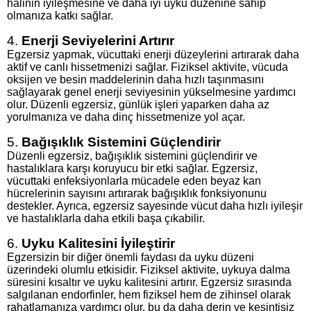
halinin iyileşmesine ve daha iyi uyku düzenine sahip
olmanıza katkı sağlar.
4.
Enerji Seviyelerini Artırır
Egzersiz yapmak, vücuttaki enerji düzeylerini artırarak daha
aktif ve canlı hissetmenizi sağlar. Fiziksel aktivite, vücuda
oksijen ve besin maddelerinin daha hızlı taşınmasını
sağlayarak genel enerji seviyesinin yükselmesine yardımcı
olur. Düzenli egzersiz, günlük işleri yaparken daha az
yorulmanıza ve daha dinç hissetmenize yol açar.
5.
Bağışıklık Sistemini Güçlendirir
Düzenli egzersiz, bağışıklık sistemini güçlendirir ve
hastalıklara karşı koruyucu bir etki sağlar. Egzersiz,
vücuttaki enfeksiyonlarla mücadele eden beyaz kan
hücrelerinin sayısını artırarak bağışıklık fonksiyonunu
destekler. Ayrıca, egzersiz sayesinde vücut daha hızlı iyileşir
ve hastalıklarla daha etkili başa çıkabilir.
6.
Uyku Kalitesini İyileştirir
Egzersizin bir diğer önemli faydası da uyku düzeni
üzerindeki olumlu etkisidir. Fiziksel aktivite, uykuya dalma
süresini kısaltır ve uyku kalitesini artırır. Egzersiz sırasında
salgılanan endorfinler, hem fiziksel hem de zihinsel olarak
rahatlamanıza yardımcı olur, bu da daha derin ve kesintisiz