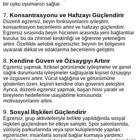
bir uyku uyumanızı sağlar.
7.
Konsantrasyonu ve Hafızayı Güçlendirir
Düzenli egzersiz, beyin fonksiyonlarını iyileştirir,
konsantrasyon becerilerini artırır ve hafızayı güçlendirir.
Egzersiz sırasında beyin hücreleri arasında yeni bağlantılar
kurulur, bu da zihinsel keskinliği ve öğrenme yeteneğini
artırır. Özellikle aerobik egzersizler, beynin ön bölgesini
uyararak dikkat ve odaklanma becerilerini geliştirir.
8.
Kendine Güven ve Özsaygıyı Artırır
Egzersiz yapmak, fiziksel görünümde iyileşmeler ve genel
sağlık durumunda iyileşmeler sağlayarak kişisel özsaygıyı
ve özgüveni artırır. Vücut sağlığına ve görünümüne
gösterilen özen, kişinin kendine olan güvenini pekiştirir.
Ayrıca, düzenli egzersiz yapmak, başarı hissi yaratır ve
bireylerin hedeflerine ulaşabilme konusunda
motivasyonlarını artırır.
9.
Sosyal İlişkileri Güçlendirir
Egzersiz, grup aktiviteleriyle birlikte yapıldığında sosyal
ilişkileri güçlendiren bir etkiye sahiptir. Spor salonlarında,
yürüyüş parkurlarında veya spor kulüplerinde yapılan
egzersizler, insanlarla sosyal bağlar kurmaya yardımcı