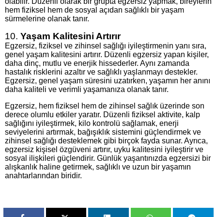
olabilir. Düzenli olarak bir grupta egzersiz yapmak, bireylerin
hem fiziksel hem de sosyal açıdan sağlıklı bir yaşam
sürmelerine olanak tanır.
10.
Yaşam Kalitesini Artırır
Egzersiz, fiziksel ve zihinsel sağlığı iyileştirmenin yanı sıra,
genel yaşam kalitesini artırır. Düzenli egzersiz yapan kişiler,
daha dinç, mutlu ve enerjik hissederler. Aynı zamanda
hastalık risklerini azaltır ve sağlıklı yaşlanmayı destekler.
Egzersiz, genel yaşam süresini uzatırken, yaşamın her anını
daha kaliteli ve verimli yaşamanıza olanak tanır.
Egzersiz, hem fiziksel hem de zihinsel sağlık üzerinde son
derece olumlu etkiler yaratır. Düzenli fiziksel aktivite, kalp
sağlığını iyileştirmek, kilo kontrolü sağlamak, enerji
seviyelerini artırmak, bağışıklık sistemini güçlendirmek ve
zihinsel sağlığı desteklemek gibi birçok fayda sunar. Ayrıca,
egzersiz kişisel özgüveni artırır, uyku kalitesini iyileştirir ve
sosyal ilişkileri güçlendirir. Günlük yaşantınızda egzersizi bir
alışkanlık haline getirmek, sağlıklı ve uzun bir yaşamın
anahtarlarından biridir.