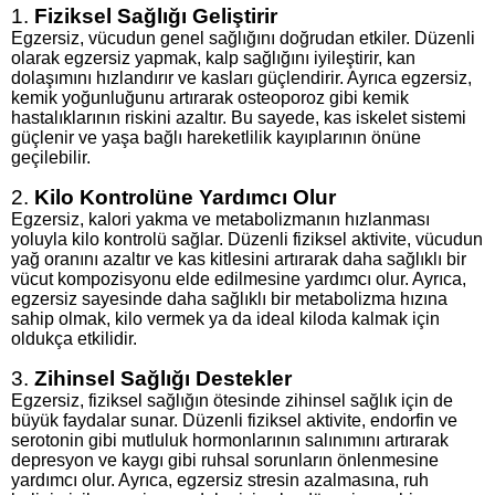
1.
Fiziksel Sağlığı Geliştirir
Egzersiz, vücudun genel sağlığını doğrudan etkiler. Düzenli
olarak egzersiz yapmak, kalp sağlığını iyileştirir, kan
dolaşımını hızlandırır ve kasları güçlendirir. Ayrıca egzersiz,
kemik yoğunluğunu artırarak osteoporoz gibi kemik
hastalıklarının riskini azaltır. Bu sayede, kas iskelet sistemi
güçlenir ve yaşa bağlı hareketlilik kayıplarının önüne
geçilebilir.
2.
Kilo Kontrolüne Yardımcı Olur
Egzersiz, kalori yakma ve metabolizmanın hızlanması
yoluyla kilo kontrolü sağlar. Düzenli fiziksel aktivite, vücudun
yağ oranını azaltır ve kas kitlesini artırarak daha sağlıklı bir
vücut kompozisyonu elde edilmesine yardımcı olur. Ayrıca,
egzersiz sayesinde daha sağlıklı bir metabolizma hızına
sahip olmak, kilo vermek ya da ideal kiloda kalmak için
oldukça etkilidir.
3.
Zihinsel Sağlığı Destekler
Egzersiz, fiziksel sağlığın ötesinde zihinsel sağlık için de
büyük faydalar sunar. Düzenli fiziksel aktivite, endorfin ve
serotonin gibi mutluluk hormonlarının salınımını artırarak
depresyon ve kaygı gibi ruhsal sorunların önlenmesine
yardımcı olur. Ayrıca, egzersiz stresin azalmasına, ruh