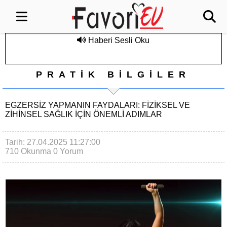
Haberi Sesli Oku
PRATİK BİLGİLER
EGZERSIZ YAPMANIN FAYDALARI: FIZIKSEL VE
ZIHINSEL SAĞLIK İÇIN ÖNEMLI ADIMLAR
Tarih: 27.04.2025 11:27:00
710 Okunma
0 Yorum