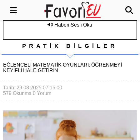
Haberi Sesli Oku
PRATİK BİLGİLER
EĞLENCELI MATEMATIK OYUNLARI: ÖĞRENMEYI
KEYIFLI HALE GETIRIN
Tarih: 29.08.2025 07:15:00
579 Okunma
0 Yorum