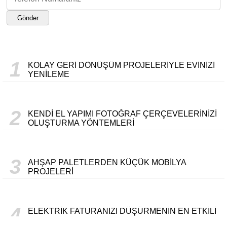
Gönder
1
KOLAY GERI DÖNÜŞÜM PROJELERIYLE EVINIZI
YENILEME
2
KENDI EL YAPIMI FOTOĞRAF ÇERÇEVELERINIZI
OLUŞTURMA YÖNTEMLERI
3
AHŞAP PALETLERDEN KÜÇÜK MOBILYA
PROJELERI
4
ELEKTRIK FATURANIZI DÜŞÜRMENIN EN ETKILI
YOLLARI