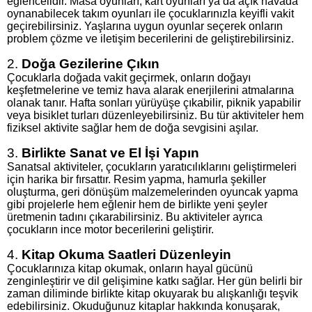
eğlencelidir. Masa oyunları, kart oyunları ya da açık havada
oynanabilecek takım oyunları ile çocuklarınızla keyifli vakit
geçirebilirsiniz. Yaşlarına uygun oyunlar seçerek onların
problem çözme ve iletişim becerilerini de geliştirebilirsiniz.
2.
Doğa Gezilerine Çıkın
Çocuklarla doğada vakit geçirmek, onların doğayı
keşfetmelerine ve temiz hava alarak enerjilerini atmalarına
olanak tanır. Hafta sonları yürüyüşe çıkabilir, piknik yapabilir
veya bisiklet turları düzenleyebilirsiniz. Bu tür aktiviteler hem
fiziksel aktivite sağlar hem de doğa sevgisini aşılar.
3.
Birlikte Sanat ve El İşi Yapın
Sanatsal aktiviteler, çocukların yaratıcılıklarını geliştirmeleri
için harika bir fırsattır. Resim yapma, hamurla şekiller
oluşturma, geri dönüşüm malzemelerinden oyuncak yapma
gibi projelerle hem eğlenir hem de birlikte yeni şeyler
üretmenin tadını çıkarabilirsiniz. Bu aktiviteler ayrıca
çocukların ince motor becerilerini geliştirir.
4.
Kitap Okuma Saatleri Düzenleyin
Çocuklarınıza kitap okumak, onların hayal gücünü
zenginleştirir ve dil gelişimine katkı sağlar. Her gün belirli bir
zaman diliminde birlikte kitap okuyarak bu alışkanlığı teşvik
edebilirsiniz. Okuduğunuz kitaplar hakkında konuşarak,