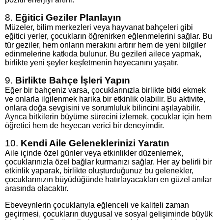
8.
Eğitici Geziler Planlayın
Müzeler, bilim merkezleri veya hayvanat bahçeleri gibi
eğitici yerler, çocukların öğrenirken eğlenmelerini sağlar. Bu
tür geziler, hem onların merakını artırır hem de yeni bilgiler
edinmelerine katkıda bulunur. Bu gezileri ailece yapmak,
birlikte yeni şeyler keşfetmenin heyecanını yaşatır.
9.
Birlikte Bahçe İşleri Yapın
Eğer bir bahçeniz varsa, çocuklarınızla birlikte bitki ekmek
ve onlarla ilgilenmek harika bir etkinlik olabilir. Bu aktivite,
onlara doğa sevgisini ve sorumluluk bilincini aşılayabilir.
Ayrıca bitkilerin büyüme sürecini izlemek, çocuklar için hem
öğretici hem de heyecan verici bir deneyimdir.
10.
Kendi Aile Geleneklerinizi Yaratın
Aile içinde özel günler veya etkinlikler düzenlemek,
çocuklarınızla özel bağlar kurmanızı sağlar. Her ay belirli bir
etkinlik yaparak, birlikte oluşturduğunuz bu gelenekler,
çocuklarınızın büyüdüğünde hatırlayacakları en güzel anılar
arasında olacaktır.
Ebeveynlerin çocuklarıyla eğlenceli ve kaliteli zaman
geçirmesi, çocukların duygusal ve sosyal gelişiminde büyük