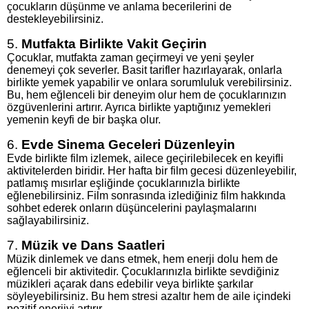
çocukların düşünme ve anlama becerilerini de
destekleyebilirsiniz.
5.
Mutfakta Birlikte Vakit Geçirin
Çocuklar, mutfakta zaman geçirmeyi ve yeni şeyler
denemeyi çok severler. Basit tarifler hazırlayarak, onlarla
birlikte yemek yapabilir ve onlara sorumluluk verebilirsiniz.
Bu, hem eğlenceli bir deneyim olur hem de çocuklarınızın
özgüvenlerini artırır. Ayrıca birlikte yaptığınız yemekleri
yemenin keyfi de bir başka olur.
6.
Evde Sinema Geceleri Düzenleyin
Evde birlikte film izlemek, ailece geçirilebilecek en keyifli
aktivitelerden biridir. Her hafta bir film gecesi düzenleyebilir,
patlamış mısırlar eşliğinde çocuklarınızla birlikte
eğlenebilirsiniz. Film sonrasında izlediğiniz film hakkında
sohbet ederek onların düşüncelerini paylaşmalarını
sağlayabilirsiniz.
7.
Müzik ve Dans Saatleri
Müzik dinlemek ve dans etmek, hem enerji dolu hem de
eğlenceli bir aktivitedir. Çocuklarınızla birlikte sevdiğiniz
müzikleri açarak dans edebilir veya birlikte şarkılar
söyleyebilirsiniz. Bu hem stresi azaltır hem de aile içindeki
pozitif enerjiyi artırır.