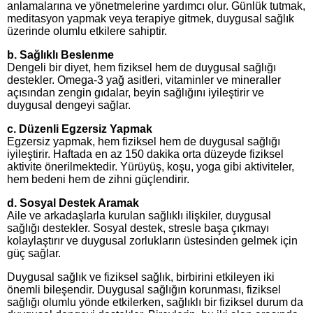
anlamalarına ve yönetmelerine yardımcı olur. Günlük tutmak,
meditasyon yapmak veya terapiye gitmek, duygusal sağlık
üzerinde olumlu etkilere sahiptir.
b.
Sağlıklı Beslenme
Dengeli bir diyet, hem fiziksel hem de duygusal sağlığı
destekler. Omega-3 yağ asitleri, vitaminler ve mineraller
açısından zengin gıdalar, beyin sağlığını iyileştirir ve
duygusal dengeyi sağlar.
c.
Düzenli Egzersiz Yapmak
Egzersiz yapmak, hem fiziksel hem de duygusal sağlığı
iyileştirir. Haftada en az 150 dakika orta düzeyde fiziksel
aktivite önerilmektedir. Yürüyüş, koşu, yoga gibi aktiviteler,
hem bedeni hem de zihni güçlendirir.
d.
Sosyal Destek Aramak
Aile ve arkadaşlarla kurulan sağlıklı ilişkiler, duygusal
sağlığı destekler. Sosyal destek, stresle başa çıkmayı
kolaylaştırır ve duygusal zorlukların üstesinden gelmek için
güç sağlar.
Duygusal sağlık ve fiziksel sağlık, birbirini etkileyen iki
önemli bileşendir. Duygusal sağlığın korunması, fiziksel
sağlığı olumlu yönde etkilerken, sağlıklı bir fiziksel durum da