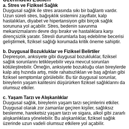
a.
Stres ve Fiziksel Sağlık
Duygusal sağlık ile stres arasında sıkı bir bağlantı vardır.
Uzun süreli stres, bağışıklık sistemini zayıflatır, kalp
hastalıkları, diyabet ve hipertansiyon gibi birçok sağlık
sorununa yol açabilir. Stres, bedenin savunma
mekanizmalarını devre dışı bırakır ve hastalıklara karşı
dirençsizlik yaratır. Stresli durumlarla baş edebilme becerisi
geliştirmek, fiziksel sağlığı korumada kritik öneme sahiptir.
b.
Duygusal Bozukluklar ve Fiziksel Belirtiler
Depresyon, anksiyete gibi duygusal bozukluklar, fiziksel
sağlık sorunlarını tetikleyebilir veya mevcut sorunları
kötüleştirebilir. Örneğin, anksiyete bozukluğu olan bireylerde
kalp atış hızında artış, mide rahatsızlıkları ve baş ağrıları gibi
fiziksel semptomlar görülebilir. Bu tür duygusal sorunlar,
bireylerin yaşam kalitesini düşürürken fiziksel sağlıklarını da
olumsuz etkiler.
c.
Yaşam Tarzı ve Alışkanlıklar
Duygusal sağlık, bireylerin yaşam tarzı seçimlerini etkiler.
Duygusal olarak zor zamanlar geçiren kişiler, sağlıksız
beslenme, hareketsiz yaşam tarzı ve sigara, alkol gibi zararlı
alışkanlıklara yönelebilir. Bu alışkanlıklar, fiziksel sağlık
üzerinde uzun vadeli olumsuz etkilere yol açabilir.