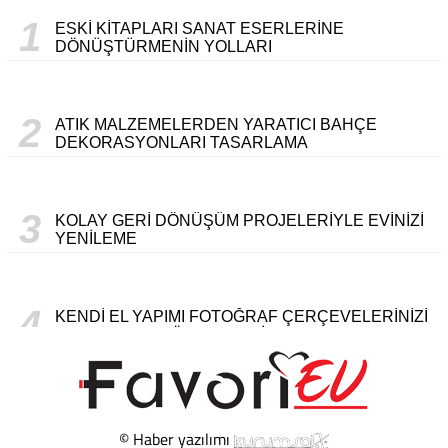
1
ESKI KITAPLARI SANAT ESERLERINE
DÖNÜŞTÜRMENIN YOLLARI
2
ATIK MALZEMELERDEN YARATICI BAHÇE
DEKORASYONLARI TASARLAMA
3
KOLAY GERI DÖNÜŞÜM PROJELERIYLE EVINIZI
YENILEME
4
KENDI EL YAPIMI FOTOĞRAF ÇERÇEVELERINIZI
OLUŞTURMA YÖNTEMLERI
5
AHŞAP PALETLERDEN KÜÇÜK MOBILYA
PROJELERI
© Haber yazılımı