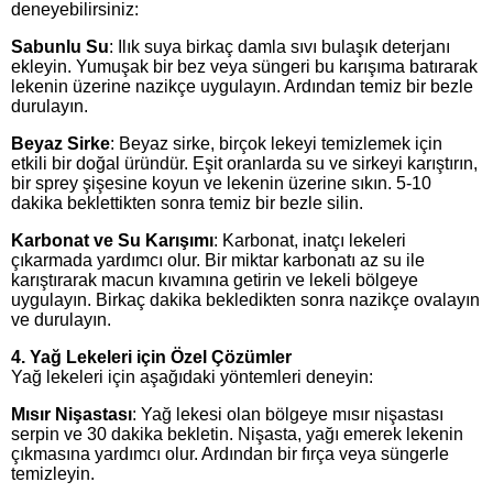
deneyebilirsiniz:
Sabunlu Su
: Ilık suya birkaç damla sıvı bulaşık deterjanı
ekleyin. Yumuşak bir bez veya süngeri bu karışıma batırarak
lekenin üzerine nazikçe uygulayın. Ardından temiz bir bezle
durulayın.
Beyaz Sirke
: Beyaz sirke, birçok lekeyi temizlemek için
etkili bir doğal üründür. Eşit oranlarda su ve sirkeyi karıştırın,
bir sprey şişesine koyun ve lekenin üzerine sıkın. 5-10
dakika beklettikten sonra temiz bir bezle silin.
Karbonat ve Su Karışımı
: Karbonat, inatçı lekeleri
çıkarmada yardımcı olur. Bir miktar karbonatı az su ile
karıştırarak macun kıvamına getirin ve lekeli bölgeye
uygulayın. Birkaç dakika bekledikten sonra nazikçe ovalayın
ve durulayın.
4.
Yağ Lekeleri için Özel Çözümler
Yağ lekeleri için aşağıdaki yöntemleri deneyin:
Mısır Nişastası
: Yağ lekesi olan bölgeye mısır nişastası
serpin ve 30 dakika bekletin. Nişasta, yağı emerek lekenin
çıkmasına yardımcı olur. Ardından bir fırça veya süngerle
temizleyin.