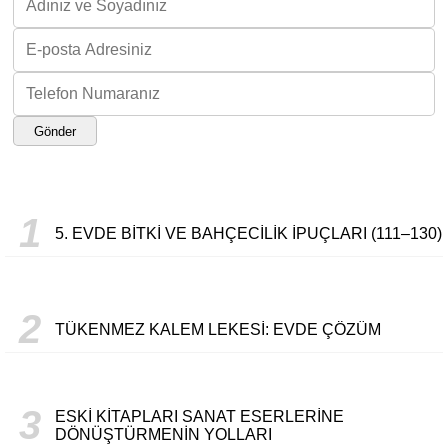
Gönder
1
5. EVDE BITKI VE BAHÇECILIK İPUÇLARI (111–130)
2
TÜKENMEZ KALEM LEKESI: EVDE ÇÖZÜM
3
ESKI KITAPLARI SANAT ESERLERINE
DÖNÜŞTÜRMENIN YOLLARI