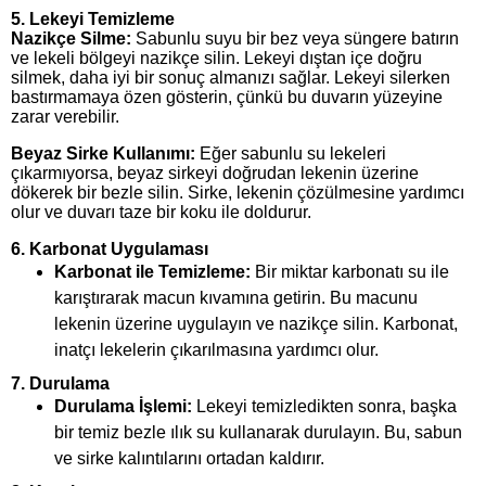
5.
Lekeyi Temizleme
Nazikçe Silme:
Sabunlu suyu bir bez veya süngere batırın
ve lekeli bölgeyi nazikçe silin. Lekeyi dıştan içe doğru
silmek, daha iyi bir sonuç almanızı sağlar. Lekeyi silerken
bastırmamaya özen gösterin, çünkü bu duvarın yüzeyine
zarar verebilir.
Beyaz Sirke Kullanımı:
Eğer sabunlu su lekeleri
çıkarmıyorsa, beyaz sirkeyi doğrudan lekenin üzerine
dökerek bir bezle silin. Sirke, lekenin çözülmesine yardımcı
olur ve duvarı taze bir koku ile doldurur.
6.
Karbonat Uygulaması
Karbonat ile Temizleme:
Bir miktar karbonatı su ile
karıştırarak macun kıvamına getirin. Bu macunu
lekenin üzerine uygulayın ve nazikçe silin. Karbonat,
inatçı lekelerin çıkarılmasına yardımcı olur.
7.
Durulama
Durulama İşlemi:
Lekeyi temizledikten sonra, başka
bir temiz bezle ılık su kullanarak durulayın. Bu, sabun
ve sirke kalıntılarını ortadan kaldırır.