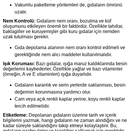
Vakumlu paketleme yöntemleri de, gıdaların ömrünü
uzatır.
Nem Kontrolü:
Gıdaların nem oranı, bozulma ve küf
oluşumunu etkileyen önemli bir faktördür. Özellikle tahıllar,
baklagiller ve kuruyemişler gibi kuru gıdalar için nemden
uzak tutulması gerekir.
Gıda depolama alanının nem oranı kontrol edilmeli ve
gerektiğinde nem alıcı maddeler kullanılmalıdır.
Işık Koruması:
Bazı gıdalar, ışığa maruz kaldıklarında besin
değerlerini kaybederler. Özellikle yağlar ve bazı vitaminler
(örneğin, A ve E vitaminleri) ışığa duyarlıdır.
Gıdaların karanlık ve serin yerlerde saklanması, besin
değerinin korunmasına yardımcı olur.
Cam veya açık renkli kaplar yerine, koyu renkli kaplar
tercih edilmelidir.
Etiketleme:
Depolanan gıdaların üzerine tarih ve içerik
bilgilerini yazmak, hangi gıdaların ne zaman alındığını ve ne
kadar süreyle saklandığını takip etmeyi kolaylaştırır. Bu,
gıdaların israfını önler ve tazeliğini sağlamak için gereklidir.