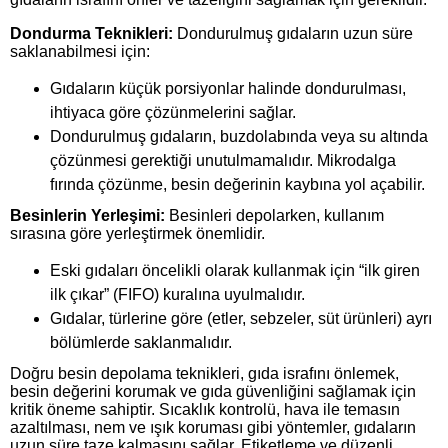
Dondurma Teknikleri:
Dondurulmuş gıdaların uzun süre
saklanabilmesi için:
Gıdaların küçük porsiyonlar halinde dondurulması,
ihtiyaca göre çözünmelerini sağlar.
Dondurulmuş gıdaların, buzdolabında veya su altında
çözünmesi gerektiği unutulmamalıdır. Mikrodalga
fırında çözünme, besin değerinin kaybına yol açabilir.
Besinlerin Yerleşimi:
Besinleri depolarken, kullanım
sırasına göre yerleştirmek önemlidir.
Eski gıdaları öncelikli olarak kullanmak için “ilk giren
ilk çıkar” (FIFO) kuralına uyulmalıdır.
Gıdalar, türlerine göre (etler, sebzeler, süt ürünleri) ayrı
bölümlerde saklanmalıdır.
Doğru besin depolama teknikleri, gıda israfını önlemek,
besin değerini korumak ve gıda güvenliğini sağlamak için
kritik öneme sahiptir. Sıcaklık kontrolü, hava ile temasın
azaltılması, nem ve ışık koruması gibi yöntemler, gıdaların
uzun süre taze kalmasını sağlar. Etiketleme ve düzenli