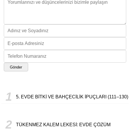
Gönder
1
5. EVDE BITKI VE BAHÇECILIK İPUÇLARI (111–130)
2
TÜKENMEZ KALEM LEKESI: EVDE ÇÖZÜM