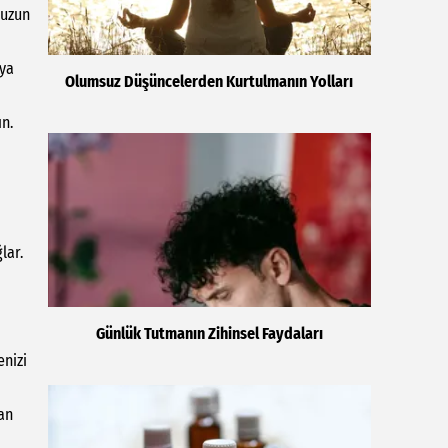
 uzun
eya
Olumsuz Düşüncelerden Kurtulmanın Yolları
ın.
lar.
Günlük Tutmanın Zihinsel Faydaları
enizi
dan