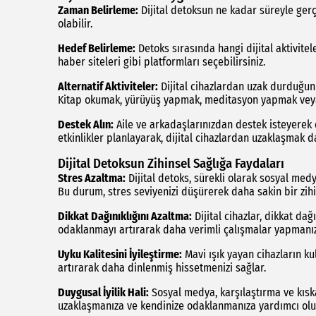
Zaman Belirleme:
Dijital detoksun ne kadar süreyle gerç
olabilir.
Hedef Belirleme:
Detoks sırasında hangi dijital aktivite
haber siteleri gibi platformları seçebilirsiniz.
Alternatif Aktiviteler:
Dijital cihazlardan uzak durduğunu
Kitap okumak, yürüyüş yapmak, meditasyon yapmak veya h
Destek Alın:
Aile ve arkadaşlarınızdan destek isteyerek di
etkinlikler planlayarak, dijital cihazlardan uzaklaşmak da
Dijital Detoksun Zihinsel Sağlığa Faydaları
Stres Azaltma:
Dijital detoks, sürekli olarak sosyal med
Bu durum, stres seviyenizi düşürerek daha sakin bir zih
Dikkat Dağınıklığını Azaltma:
Dijital cihazlar, dikkat dağ
odaklanmayı artırarak daha verimli çalışmalar yapmanız
Uyku Kalitesini İyileştirme:
Mavi ışık yayan cihazların kul
artırarak daha dinlenmiş hissetmenizi sağlar.
Duygusal İyilik Hali:
Sosyal medya, karşılaştırma ve kıska
uzaklaşmanıza ve kendinize odaklanmanıza yardımcı olu