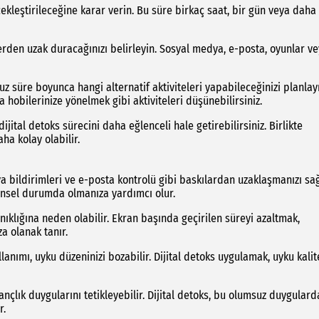
ekleştirileceğine karar verin. Bu süre birkaç saat, bir gün veya daha
lerden uzak duracağınızı belirleyin. Sosyal medya, e-posta, oyunlar v
z süre boyunca hangi alternatif aktiviteleri yapabileceğinizi planlay
obilerinize yönelmek gibi aktiviteleri düşünebilirsiniz.
jital detoks sürecini daha eğlenceli hale getirebilirsiniz. Birlikte
ha kolay olabilir.
ya bildirimleri ve e-posta kontrolü gibi baskılardan uzaklaşmanızı sağ
insel durumda olmanıza yardımcı olur.
ınıklığına neden olabilir. Ekran başında geçirilen süreyi azaltmak,
a olanak tanır.
lanımı, uyku düzeninizi bozabilir. Dijital detoks uygulamak, uyku kalit
nçlık duygularını tetikleyebilir. Dijital detoks, bu olumsuz duygular
r.