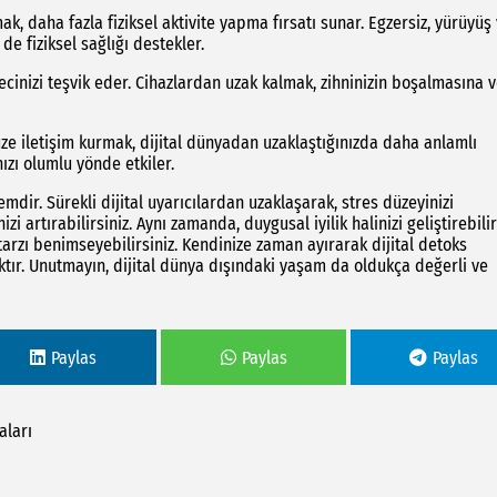
k, daha fazla fiziksel aktivite yapma fırsatı sunar. Egzersiz, yürüyüş
de fiziksel sağlığı destekler.
ecinizi teşvik eder. Cihazlardan uzak kalmak, zihninizin boşalmasına 
üze iletişim kurmak, dijital dünyadan uzaklaştığınızda daha anlamlı
nızı olumlu yönde etkiler.
temdir. Sürekli dijital uyarıcılardan uzaklaşarak, stres düzeyinizi
izi artırabilirsiniz. Aynı zamanda, duygusal iyilik halinizi geliştirebili
m tarzı benimseyebilirsiniz. Kendinize zaman ayırarak dijital detoks
ktır. Unutmayın, dijital dünya dışındaki yaşam da oldukça değerli ve
Paylas
Paylas
Paylas
aları