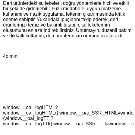
Deri ürünlerdeki su lekeleri, doğru yöntemlerle hızlı ve etkili
bir şekilde giderilebilir. Hızlı müdahale, uygun malzeme
kullanımı ve nazik uygulama, lekenin çıkarılmasında kritik
öneme sahiptir. Yukarıdaki ipuçlarını takip ederek, deri
ürünlerinizi temiz ve bakımlı tutabilir, su lekelerinin
oluşumunu en aza indirebilirsiniz. Unutmayın, düzenli bakım
ve dikkatli kullanım, deri ürünlerinizin ömrünü uzatacaktır.
4o mini
window.__oai_logHTML?
window.__oai_logHTML():window.__oai_SSR_HTML=window._
{window.__oai_logTTI?
window.__oai_logTTI():window.__oai_SSR_TTI=window.__oa