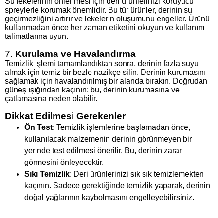
Su lekelerinin önlenmesi için deri ürünlerinizi koruyucu
spreylerle korumak önemlidir. Bu tür ürünler, derinin su
geçirmezliğini artırır ve lekelerin oluşumunu engeller. Ürünü
kullanmadan önce her zaman etiketini okuyun ve kullanım
talimatlarına uyun.
7.
Kurulama ve Havalandırma
Temizlik işlemi tamamlandıktan sonra, derinin fazla suyu
almak için temiz bir bezle nazikçe silin. Derinin kurumasını
sağlamak için havalandırılmış bir alanda bırakın. Doğrudan
güneş ışığından kaçının; bu, derinin kurumasına ve
çatlamasına neden olabilir.
Dikkat Edilmesi Gerekenler
Ön Test
: Temizlik işlemlerine başlamadan önce,
kullanılacak malzemenin derinin görünmeyen bir
yerinde test edilmesi önerilir. Bu, derinin zarar
görmesini önleyecektir.
Sıkı Temizlik
: Deri ürünlerinizi sık sık temizlemekten
kaçının. Sadece gerektiğinde temizlik yaparak, derinin
doğal yağlarının kaybolmasını engelleyebilirsiniz.