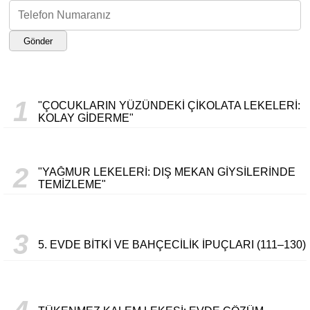
Gönder
1
"ÇOCUKLARIN YÜZÜNDEKI ÇIKOLATA LEKELERI:
KOLAY GIDERME"
2
"YAĞMUR LEKELERI: DIŞ MEKAN GIYSILERINDE
TEMIZLEME"
3
5. EVDE BITKI VE BAHÇECILIK İPUÇLARI (111–130)