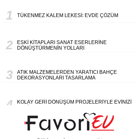
1
TÜKENMEZ KALEM LEKESI: EVDE ÇÖZÜM
2
ESKI KITAPLARI SANAT ESERLERINE
DÖNÜŞTÜRMENIN YOLLARI
3
ATIK MALZEMELERDEN YARATICI BAHÇE
DEKORASYONLARI TASARLAMA
4
KOLAY GERI DÖNÜŞÜM PROJELERIYLE EVINIZI
YENILEME
5
KENDI EL YAPIMI FOTOĞRAF ÇERÇEVELERINIZI
OLUŞTURMA YÖNTEMLERI