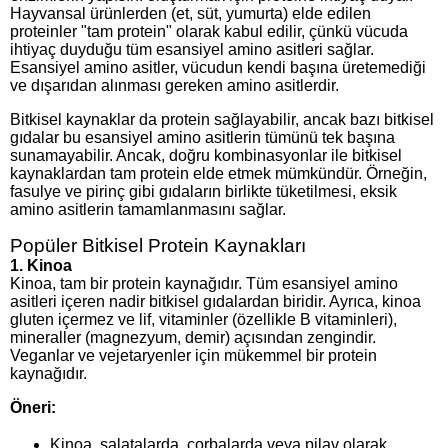
Hayvansal ürünlerden (et, süt, yumurta) elde edilen
proteinler "tam protein" olarak kabul edilir, çünkü vücuda
ihtiyaç duyduğu tüm esansiyel amino asitleri sağlar.
Esansiyel amino asitler, vücudun kendi başına üretemediği
ve dışarıdan alınması gereken amino asitlerdir.
Bitkisel kaynaklar da protein sağlayabilir, ancak bazı bitkisel
gıdalar bu esansiyel amino asitlerin tümünü tek başına
sunamayabilir. Ancak, doğru kombinasyonlar ile bitkisel
kaynaklardan tam protein elde etmek mümkündür. Örneğin,
fasulye ve pirinç gibi gıdaların birlikte tüketilmesi, eksik
amino asitlerin tamamlanmasını sağlar.
Popüler Bitkisel Protein Kaynakları
1.
Kinoa
Kinoa, tam bir protein kaynağıdır. Tüm esansiyel amino
asitleri içeren nadir bitkisel gıdalardan biridir. Ayrıca, kinoa
gluten içermez ve lif, vitaminler (özellikle B vitaminleri),
mineraller (magnezyum, demir) açısından zengindir.
Veganlar ve vejetaryenler için mükemmel bir protein
kaynağıdır.
Öneri:
Kinoa, salatalarda, çorbalarda veya pilav olarak