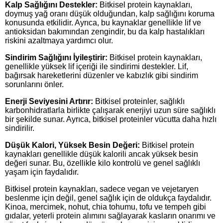
Kalp Sağlığını Destekler:
Bitkisel protein kaynakları,
doymuş yağ oranı düşük olduğundan, kalp sağlığını koruma
konusunda etkilidir. Ayrıca, bu kaynaklar genellikle lif ve
antioksidan bakımından zengindir, bu da kalp hastalıkları
riskini azaltmaya yardımcı olur.
Sindirim Sağlığını İyileştirir:
Bitkisel protein kaynakları,
genellikle yüksek lif içeriği ile sindirimi destekler. Lif,
bağırsak hareketlerini düzenler ve kabızlık gibi sindirim
sorunlarını önler.
Enerji Seviyesini Artırır:
Bitkisel proteinler, sağlıklı
karbonhidratlarla birlikte çalışarak enerjiyi uzun süre sağlıklı
bir şekilde sunar. Ayrıca, bitkisel proteinler vücutta daha hızlı
sindirilir.
Düşük Kalori, Yüksek Besin Değeri:
Bitkisel protein
kaynakları genellikle düşük kalorili ancak yüksek besin
değeri sunar. Bu, özellikle kilo kontrolü ve genel sağlıklı
yaşam için faydalıdır.
Bitkisel protein kaynakları, sadece vegan ve vejetaryen
beslenme için değil, genel sağlık için de oldukça faydalıdır.
Kinoa, mercimek, nohut, chia tohumu, tofu ve tempeh gibi
gıdalar, yeterli protein alımını sağlayarak kasların onarımı ve