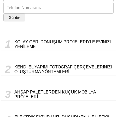
Gönder
1
KOLAY GERI DÖNÜŞÜM PROJELERIYLE EVINIZI
YENILEME
2
KENDI EL YAPIMI FOTOĞRAF ÇERÇEVELERINIZI
OLUŞTURMA YÖNTEMLERI
3
AHŞAP PALETLERDEN KÜÇÜK MOBILYA
PROJELERI