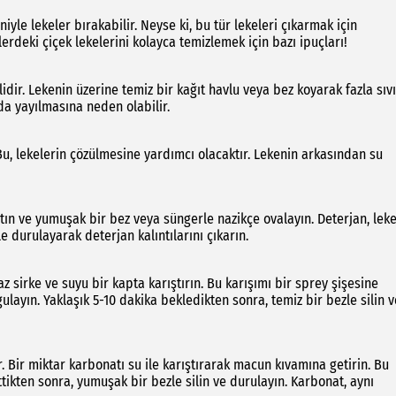
iyle lekeler bırakabilir. Neyse ki, bu tür lekeleri çıkarmak için
tlerdeki çiçek lekelerini kolayca temizlemek için bazı ipuçları!
r. Lekenin üzerine temiz bir kağıt havlu veya bez koyarak fazla sıvı
a yayılmasına neden olabilir.
u, lekelerin çözülmesine yardımcı olacaktır. Lekenin arkasından su
atın ve yumuşak bir bez veya süngerle nazikçe ovalayın. Deterjan, leke
e durulayarak deterjan kalıntılarını çıkarın.
az sirke ve suyu bir kapta karıştırın. Bu karışımı bir sprey şişesine
layın. Yaklaşık 5-10 dakika bekledikten sonra, temiz bir bezle silin v
. Bir miktar karbonatı su ile karıştırarak macun kıvamına getirin. Bu
ikten sonra, yumuşak bir bezle silin ve durulayın. Karbonat, aynı