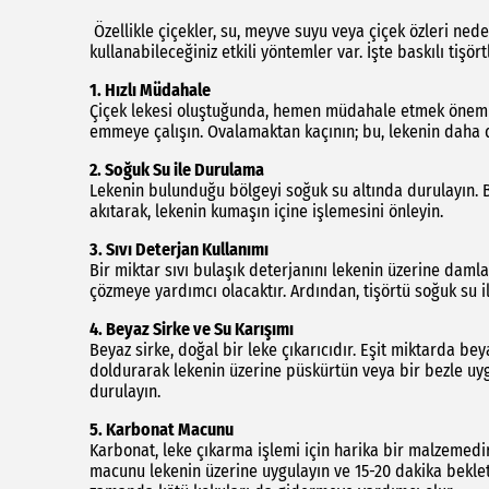
Özellikle çiçekler, su, meyve suyu veya çiçek özleri neden
kullanabileceğiniz etkili yöntemler var. İşte baskılı tişör
1.
Hızlı Müdahale
Çiçek lekesi oluştuğunda, hemen müdahale etmek önemlidi
emmeye çalışın. Ovalamaktan kaçının; bu, lekenin daha d
2.
Soğuk Su ile Durulama
Lekenin bulunduğu bölgeyi soğuk su altında durulayın. B
akıtarak, lekenin kumaşın içine işlemesini önleyin.
3.
Sıvı Deterjan Kullanımı
Bir miktar sıvı bulaşık deterjanını lekenin üzerine daml
çözmeye yardımcı olacaktır. Ardından, tişörtü soğuk su il
4.
Beyaz Sirke ve Su Karışımı
Beyaz sirke, doğal bir leke çıkarıcıdır. Eşit miktarda bey
doldurarak lekenin üzerine püskürtün veya bir bezle uygu
durulayın.
5.
Karbonat Macunu
Karbonat, leke çıkarma işlemi için harika bir malzemedir
macunu lekenin üzerine uygulayın ve 15-20 dakika beklett