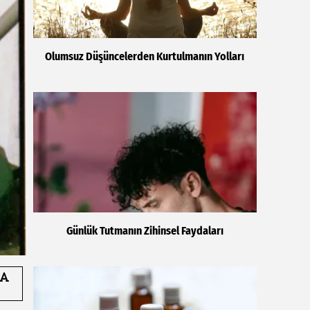
Olumsuz Düşüncelerden Kurtulmanın Yolları
Günlük Tutmanın Zihinsel Faydaları