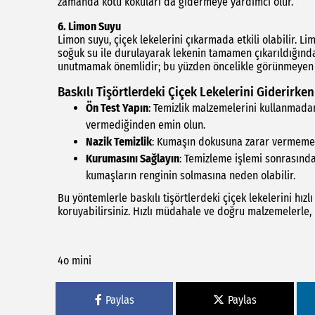
zamanda kötü kokuları da gidermeye yardımcı olur.
6.
Limon Suyu
Limon suyu, çiçek lekelerini çıkarmada etkili olabilir. L
soğuk su ile durulayarak lekenin tamamen çıkarıldığınd
unutmamak önemlidir; bu yüzden öncelikle görünmeyen b
Baskılı Tişörtlerdeki Çiçek Lekelerini Giderirke
Ön Test Yapın
: Temizlik malzemelerini kullanmada
vermediğinden emin olun.
Nazik Temizlik
: Kumaşın dokusuna zarar vermemek 
Kurumasını Sağlayın
: Temizleme işlemi sonrasında
kumaşların renginin solmasına neden olabilir.
Bu yöntemlerle baskılı tişörtlerdeki çiçek lekelerini hızlı
koruyabilirsiniz. Hızlı müdahale ve doğru malzemelerle, b
4o mini
Paylas
Paylas